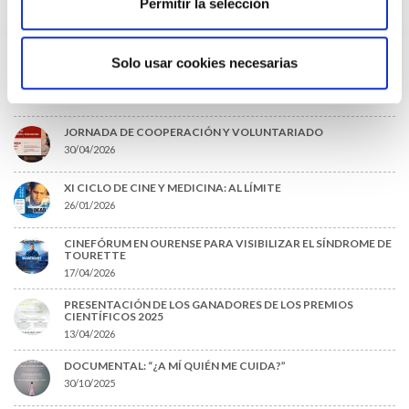
Permitir la selección
SESIÓN AMQ: “¿ENVEJECES O REJUVENECES? LONGEVIDAD Y
MICROBIÓMICA: CLICKBAITS O CIENCIA APLICADA
30/04/2026
Solo usar cookies necesarias
TRANSFORMAR LA SANIDAD PÚBLICA: ¿ES POSIBLE EL
CAMBIO?
30/10/2025
JORNADA DE COOPERACIÓN Y VOLUNTARIADO
30/04/2026
XI CICLO DE CINE Y MEDICINA: AL LÍMITE
26/01/2026
CINEFÓRUM EN OURENSE PARA VISIBILIZAR EL SÍNDROME DE
TOURETTE
17/04/2026
PRESENTACIÓN DE LOS GANADORES DE LOS PREMIOS
CIENTÍFICOS 2025
13/04/2026
DOCUMENTAL: “¿A MÍ QUIÉN ME CUIDA?”
30/10/2025