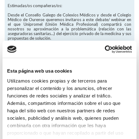
Estimadas/os compañeras/os:
Desde el Consello Galego de Colexios Médicos y desde el Colegio
Médico de Ourense queremos invitaros a este debate/ webinar en
el que Unipromel (Unión Médica Profesional) compartirá con
nosotros su aproximación a la problemática (relación con las
aseguradoras sanitarias...) del ejercicio privado de la medicina y sus
propuestas de solución.
Agradeciendo vuestra presencia, recibid un cordial saludo.
Vocalía de Medicina Privada y Presidencia Colegio Médico Ourense
Esta página web usa cookies
INSCRIPCIÓN A LA JORNADA
Utilizamos cookies propias y de terceros para
personalizar el contenido y los anuncios, ofrecer
Volver
funciones de redes sociales y analizar el tráfico.
Compartir en:
Además, compartimos información sobre el uso que
haga del sitio web con nuestros partners de redes
sociales, publicidad y análisis web, quienes pueden
FORMACIÓN
combinarla con otra información que les haya
Calendario de eventos
proporcionado o que hayan recopilado a partir del uso