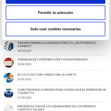
EVENTOS RECIENTES
DÍA DEL MÉDICO 2026: EL COLEGIO DE MÉDICOS DE OURENSE
Permitir la selección
CELEBRA SU 125 ANIVERSARIO
04/05/2026
SESIÓN AMQ: “¿ENVEJECES O REJUVENECES? LONGEVIDAD Y
Solo usar cookies necesarias
MICROBIÓMICA: CLICKBAITS O CIENCIA APLICADA
30/04/2026
TRANSFORMAR LA SANIDAD PÚBLICA: ¿ES POSIBLE EL
CAMBIO?
30/10/2025
JORNADA DE COOPERACIÓN Y VOLUNTARIADO
30/04/2026
XI CICLO DE CINE Y MEDICINA: AL LÍMITE
26/01/2026
CINEFÓRUM EN OURENSE PARA VISIBILIZAR EL SÍNDROME DE
TOURETTE
17/04/2026
PRESENTACIÓN DE LOS GANADORES DE LOS PREMIOS
CIENTÍFICOS 2025