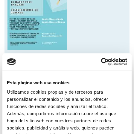
Resumen del Trabajo Científico ganador del
XXXIV Premio
Cabaleiro Goás
y del Accésit a dicho premio. En esta ocasión, el
Jurado calificador y el Colegio Médico hemos entendido que dada la
calidad del resto de trabajos presentados, deberíamos ofrecerles la
oportunidad de presentarlos en esta Sesión anual. Por dicha razón
además del Cabaleiro y el Accésit tendremos ocasión de conocer un
Esta página web usa cookies
breve resumen de un tercer proyecto.
Utilizamos cookies propias y de terceros para
En el cartel adjunto disponéis de la información concreta.
personalizar el contenido y los anuncios, ofrecer
funciones de redes sociales y analizar el tráfico.
Además, compartimos información sobre el uso que
Volver
haga del sitio web con nuestros partners de redes
Compartir en:
sociales, publicidad y análisis web, quienes pueden