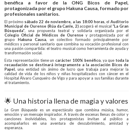
benéfica a favor de la ONG Bicos de Papel,
protagonizada por el grupo Hakuna Causa, formado por
profesionales sanitarios.
El próximo
sábado
22 de noviembre, a las 18:00 horas
, el
Auditorio
Municipal de Ourense (Rúa da Canle, 2)
acogerá el musical
“La Gran
Búsqueda”
, una propuesta teatral y solidaria organizada por el
Colegio Oficial de Médicos de Ourense
y protagonizada por el
grupo
Hakuna Causa
, un colectivo formado principalmente por
médicos y personal sanitario que combina su vocación profesional con
una pasión compartida: el teatro musical como herramienta de ayuda y
transformación social.
Esta representación tiene un
carácter 100% benéfico
, ya que
toda la
recaudación se destinará íntegramente a la asociación Bicos de
Papel
, una entidad sin ánimo de lucro que trabaja para mejorar la
calidad de vida de los niños y niñas hospitalizados con cáncer en el
Hospital Álvaro Cunqueiro de Vigo y para apoyar a sus familias durante
el tratamiento.
🌟 Una historia llena de magia y valores
La Gran Búsqueda
es un espectáculo que combina música, humor,
emoción y un mensaje inspirador. A través de escenas llenas de color y
canciones inolvidables, los protagonistas invitan al público a
acompañarlos en una aventura de descubrimiento, amistad y
esperanza.