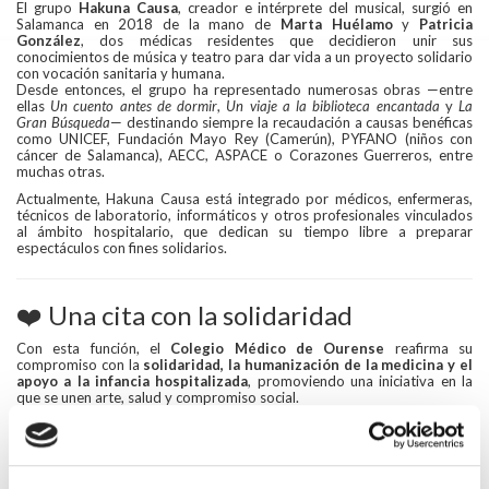
El grupo
Hakuna Causa
, creador e intérprete del musical, surgió en
Salamanca en 2018 de la mano de
Marta Huélamo
y
Patricia
González
, dos médicas residentes que decidieron unir sus
conocimientos de música y teatro para dar vida a un proyecto solidario
con vocación sanitaria y humana.
Desde entonces, el grupo ha representado numerosas obras —entre
ellas
Un cuento antes de dormir
,
Un viaje a la biblioteca encantada
y
La
Gran Búsqueda
— destinando siempre la recaudación a causas benéficas
como UNICEF, Fundación Mayo Rey (Camerún), PYFANO (niños con
cáncer de Salamanca), AECC, ASPACE o Corazones Guerreros, entre
muchas otras.
Actualmente, Hakuna Causa está integrado por médicos, enfermeras,
técnicos de laboratorio, informáticos y otros profesionales vinculados
al ámbito hospitalario, que dedican su tiempo libre a preparar
espectáculos con fines solidarios.
❤️ Una cita con la solidaridad
Con esta función, el
Colegio Médico de Ourense
reafirma su
compromiso con la
solidaridad, la humanización de la medicina y el
apoyo a la infancia hospitalizada
, promoviendo una iniciativa en la
que se unen arte, salud y compromiso social.
📅
Fecha:
sábado, 22 de noviembre
🕕
Hora:
18:00 h
📍
Lugar:
Auditorio Municipal de Ourense (Rúa da Canle, 2)
🎟️
Entrada-donativo:
8 €