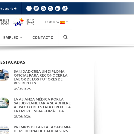
o usuario
URENSE
30.1ºC
Castellano
17.7ºC
08/2026
EMPLEO
CONTACTO
DESTACADAS
SANIDAD CREA UN DIPLOMA
OFICIAL PARA RECONOCER LA
LABOR DE LOS TUTORES DE
RESIDENTES
06/08/2026
LA ALIANZA MÉDICA POR LA
SALUD PLANETARIA SE ADHIERE
AL PACTO DE ESTADO FRENTE A
LA EMERGENCIA CLIMÁTICA
03/08/2026
PREMIOS DE LA REAL ACADEMIA
DE MEDICINA DE GALICIA 2026