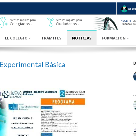
Acces
Accesos rápidos para
Accesos rápidos para
- O
17:43 H
Colegiados
Ciudadanos
Sábado 08/
EL COLEGIO
TRÁMITES
NOTICIAS
FORMACIÓN
 Experimental Básica