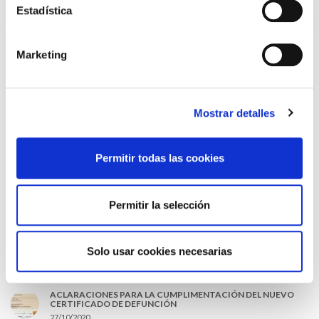
13/07/2026
Estadística
EL AUMENTO DE PRIMAS A MUFACE NO MEJORA LAS
CONDICIONES DE LOS MÉDICOS QUE ATIENDEN A
MUTUALISTAS
Marketing
09/07/2026
EL COLEGIO DE MÉDICOS DE OURENSE EXIGE MEDIDAS
URGENTES ANTE LA SITUACIÓN CRÍTICA DEL SERVICIO DE
URGENCIAS DEL CHUO
Mostrar detalles
09/07/2026
INFORME SOBRE LA CONSOLIDACIÓN DE GRADO A LAS/LOS
COLEGIADAS/OS EN ACTIVO QUE HAN EJERCIDO O EJERCEN
Permitir todas las cookies
PUESTOS DE JEFATURA / DIRECCIÓN / COORDINACIÓN
03/07/2026
DISPONIBLE LA GRABACIÓN DE LA JORNADA «SALUD,
Permitir la selección
SOSTENIBILIDAD Y SISTEMA SANITARIO: UN COMPROMISO
DE PAÍS»
22/06/2026
Solo usar cookies necesarias
LO MÁS LEÍDO
ACLARACIONES PARA LA CUMPLIMENTACIÓN DEL NUEVO
CERTIFICADO DE DEFUNCIÓN
27/10/2020