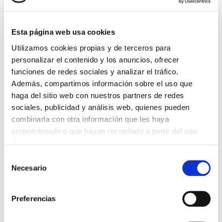
DESTACADAS
SANIDAD CREA UN DIPLOMA OFICIAL PARA RECONOCER LA
Esta página web usa cookies
LABOR DE LOS TUTORES DE RESIDENTES
06/08/2026
Utilizamos cookies propias y de terceros para
personalizar el contenido y los anuncios, ofrecer
LA ALIANZA MÉDICA POR LA SALUD PLANETARIA SE ADHIERE
AL PACTO DE ESTADO FRENTE A LA EMERGENCIA CLIMÁTICA
funciones de redes sociales y analizar el tráfico.
03/08/2026
Además, compartimos información sobre el uso que
PREMIOS DE LA REAL ACADEMIA DE MEDICINA DE GALICIA
haga del sitio web con nuestros partners de redes
2026
sociales, publicidad y análisis web, quienes pueden
31/07/2026
combinarla con otra información que les haya
CARTA DEL PRESIDENTE DE MUTUAL MÉDICA SOBRE LA
proporcionado o que hayan recopilado a partir del uso
REFORMA DE LAS MUTUALIDADES ALTERNATIVAS Y LA
PASARELA AL RETA
que haya hecho de sus servicios.
28/07/2026
Selección
EL COLEGIO MÉDICO DE OURENSE CONVOCA EL I CERTAMEN
Necesario
de
DE CASOS CLÍNICOS PARA MÉDICOS INTERNOS RESIDENTES
(MIR)
consentimiento
22/07/2026
Preferencias
TRÁFICO SUPRIME LAS EXENCIONES MÉDICAS PARA EL USO
DEL CASCO Y DEL CINTURÓN DE SEGURIDAD