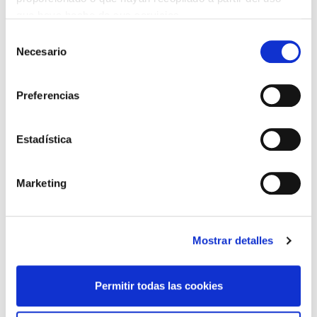
que haya hecho de sus servicios.
HAZ UN COMENTARIO
Selección
Necesario
de
consentimiento
Preferencias
*Campos obligatorios
Estadística
Marketing
He leido y acepto la
Política de privacidad
*
Mostrar detalles
DESTACADAS
Permitir todas las cookies
SANIDAD CREA UN DIPLOMA OFICIAL PARA RECONOCER LA
LABOR DE LOS TUTORES DE RESIDENTES