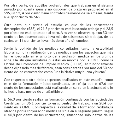
Por otra parte, de aquéllos profesionales que trabajan en el sistema
privado por cuenta ajena y no disponen de plaza en propiedad en el
SNS, un 12, 4 por ciento tiene contratos de menos de seis meses, frente
al 40 por ciento del SNS.
Otro dato que revela el estudio es que de los encuestados
desempleados (533), el 91,3 por ciento está buscando trabajo y el 23,5
por ciento no está apuntado al paro. A su vez se observa que un 30 por
ciento de los desempleados lleva más de seis meses sin trabajar, de los
cuales, un 15 por ciento lleva más de un año sin empleo.
Según la opinión de los médicos consultados, tanto la estabilidad
laboral como la retribución de los médicos son los aspectos que más
han empeorado en el ámbito de la profesión médica en los últimos
años. De ahí que iniciativas puestas en marcha por la OMC como la
Oficina de Promoción de Empleo Médico (OPEM), en funcionamiento
desde el pasado mes de febrero, sean consideradas por más del 50 por
ciento de los encuestados como “una iniciativa muy buena y buena”.
Con respecto a otro de los aspectos analizados en este estudio, como
es el de la formación médica continuada, se refleja que el 67,6 por
ciento de los encuestados está realizando un curso en la actualidad o lo
ha hecho hace menos de un a& ntilde;o.
El 56,3 por ciento realiza su formación continuada con las Sociedades
Científicas, un 36,1 por ciento en su centro de trabajo, y un 20,4 por
ciento en la OMC. Con respecto a la calidad de la formación recibida, la
ofrecida por la corporación médica se sitúa en el segundo puesto, según
el 40,8 por ciento de los encuestados, situándose sólo detrás de las