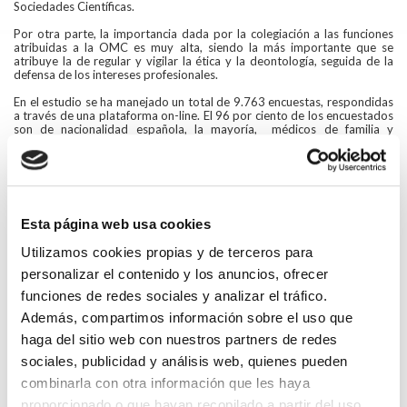
Sociedades Científicas.
Por otra parte, la importancia dada por la colegiación a las funciones
atribuidas a la OMC es muy alta, siendo la más importante que se
atribuye la de regular y vigilar la ética y la deontología, seguida de la
defensa de los intereses profesionales.
En el estudio se ha manejado un total de 9.763 encuestas, respondidas
a través de una plataforma on-line. El 96 por ciento de los encuestados
son de nacionalidad española, la mayoría, médicos de familia y
pediatras. Además, un 30 por ciento son menores de 40 años.
El primer muestreo se llevó a cabo durante los pasados meses de mayo
y junio, y está previsto un segundo en el próximo mes de octubre. De
esta forma se podrá observar la dinámica experimentada a lo largo de
2014. Las conclusiones definitivas de la encuesta se darán a conocer en
Esta página web usa cookies
el III Congreso de la Profesión Médica que se celebrará en Madrid el
próximo mes de noviembre.
Utilizamos cookies propias y de terceros para
personalizar el contenido y los anuncios, ofrecer
Para ampliar información:
funciones de redes sociales y analizar el tráfico.
Gabinete de Prensa del Consejo General de Colegios de Médicos
Además, compartimos información sobre el uso que
Telf: 91-4317780 E-mail:
prensa@cgcom.es
haga del sitio web con nuestros partners de redes
sociales, publicidad y análisis web, quienes pueden
Volver
combinarla con otra información que les haya
Compartir en:
proporcionado o que hayan recopilado a partir del uso