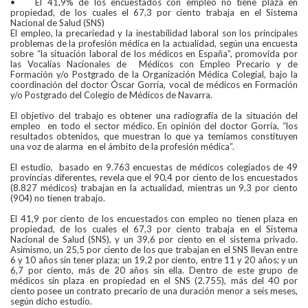
• El 41,9% de los encuestados con empleo no tiene plaza en
propiedad, de los cuales el 67,3 por ciento trabaja en el Sistema
Nacional de Salud (SNS)
El empleo, la precariedad y la inestabilidad laboral son los principales
problemas de la profesión médica en la actualidad, según una encuesta
sobre “la situación laboral de los médicos en España”, promovida por
las Vocalías Nacionales de Médicos con Empleo Precario y de
Formación y/o Postgrado de la Organización Médica Colegial, bajo la
coordinación del doctor Óscar Gorría, vocal de médicos en Formación
y/o Postgrado del Colegio de Médicos de Navarra.
El objetivo del trabajo es obtener una radiografía de la situación del
empleo en todo el sector médico. En opinión del doctor Gorría, “los
resultados obtenidos, que muestran lo que ya temíamos constituyen
una voz de alarma en el ámbito de la profesión médica”.
El estudio, basado en 9.763 encuestas de médicos colegiados de 49
provincias diferentes, revela que el 90,4 por ciento de los encuestados
(8.827 médicos) trabajan en la actualidad, mientras un 9,3 por ciento
(904) no tienen trabajo.
El 41,9 por ciento de los encuestados con empleo no tienen plaza en
propiedad, de los cuales el 67,3 por ciento trabaja en el Sistema
Nacional de Salud (SNS), y un 39,6 por ciento en el sistema privado.
Asimismo, un 25,5 por ciento de los que trabajan en el SNS llevan entre
6 y 10 años sin tener plaza; un 19,2 por ciento, entre 11 y 20 años; y un
6,7 por ciento, más de 20 años sin ella. Dentro de este grupo de
médicos sin plaza en propiedad en el SNS (2.755), más del 40 por
ciento posee un contrato precario de una duración menor a seis meses,
según dicho estudio.