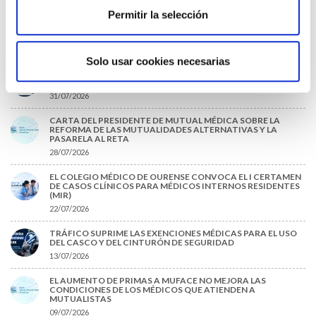
06/08/2026
Permitir la selección
LA ALIANZA MÉDICA POR LA SALUD PLANETARIA SE ADHIERE
AL PACTO DE ESTADO FRENTE A LA EMERGENCIA CLIMÁTICA
03/08/2026
Solo usar cookies necesarias
PREMIOS DE LA REAL ACADEMIA DE MEDICINA DE GALICIA
2026
31/07/2026
CARTA DEL PRESIDENTE DE MUTUAL MÉDICA SOBRE LA
REFORMA DE LAS MUTUALIDADES ALTERNATIVAS Y LA
PASARELA AL RETA
28/07/2026
EL COLEGIO MÉDICO DE OURENSE CONVOCA EL I CERTAMEN
DE CASOS CLÍNICOS PARA MÉDICOS INTERNOS RESIDENTES
(MIR)
22/07/2026
TRÁFICO SUPRIME LAS EXENCIONES MÉDICAS PARA EL USO
DEL CASCO Y DEL CINTURÓN DE SEGURIDAD
13/07/2026
EL AUMENTO DE PRIMAS A MUFACE NO MEJORA LAS
CONDICIONES DE LOS MÉDICOS QUE ATIENDEN A
MUTUALISTAS
09/07/2026