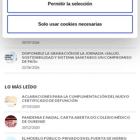
Permitir la selección
EL COLEGIO DE MÉDICOS DE OURENSE EXIGE MEDIDAS
URGENTES ANTE LA SITUACIÓN CRÍTICA DEL SERVICIO DE
URGENCIAS DEL CHUO
09/07/2026
Solo usar cookies necesarias
INFORME SOBRE LA CONSOLIDACIÓN DE GRADO A LAS/LOS
COLEGIADAS/OS EN ACTIVO QUE HAN EJERCIDO O EJERCEN
PUESTOS DE JEFATURA / DIRECCIÓN / COORDINACIÓN
03/07/2026
DISPONIBLE LA GRABACIÓN DE LA JORNADA «SALUD,
SOSTENIBILIDAD Y SISTEMA SANITARIO: UN COMPROMISO
DE PAÍS»
22/06/2026
LO MÁS LEÍDO
ACLARACIONES PARA LA CUMPLIMENTACIÓN DEL NUEVO
CERTIFICADO DE DEFUNCIÓN
27/10/2020
PANDEMIA E NADAL. CARTA ABERTA DO COLEXIO MÉDICO
DE OURENSE
20/12/2020
EL MODELO PÚBLICO-PRIVADO EN EL PUERTA DE HIERRO