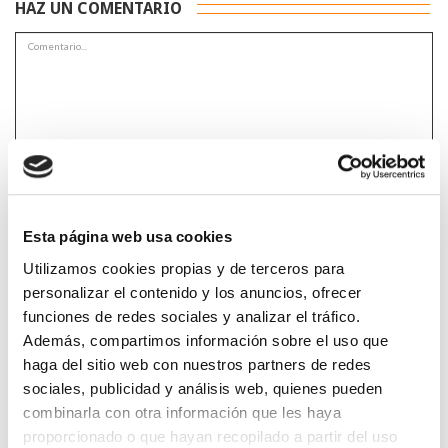
HAZ UN COMENTARIO
*Campos obligatorios
Esta página web usa cookies
Utilizamos cookies propias y de terceros para
He leido y acepto la
Política de privacidad
*
personalizar el contenido y los anuncios, ofrecer
funciones de redes sociales y analizar el tráfico.
Además, compartimos información sobre el uso que
haga del sitio web con nuestros partners de redes
DESTACADAS
sociales, publicidad y análisis web, quienes pueden
SANIDAD CREA UN DIPLOMA OFICIAL PARA RECONOCER LA
combinarla con otra información que les haya
LABOR DE LOS TUTORES DE RESIDENTES
06/08/2026
proporcionado o que hayan recopilado a partir del uso