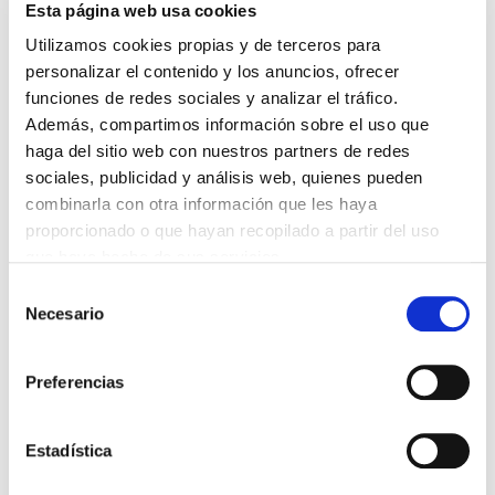
Esta página web usa cookies
LA ALIANZA MÉDICA POR LA SALUD PLANETARIA SE ADHIERE
AL PACTO DE ESTADO FRENTE A LA EMERGENCIA CLIMÁTICA
Utilizamos cookies propias y de terceros para
03/08/2026
personalizar el contenido y los anuncios, ofrecer
PREMIOS DE LA REAL ACADEMIA DE MEDICINA DE GALICIA
funciones de redes sociales y analizar el tráfico.
2026
31/07/2026
Además, compartimos información sobre el uso que
haga del sitio web con nuestros partners de redes
CARTA DEL PRESIDENTE DE MUTUAL MÉDICA SOBRE LA
REFORMA DE LAS MUTUALIDADES ALTERNATIVAS Y LA
sociales, publicidad y análisis web, quienes pueden
PASARELA AL RETA
combinarla con otra información que les haya
28/07/2026
proporcionado o que hayan recopilado a partir del uso
EL COLEGIO MÉDICO DE OURENSE CONVOCA EL I CERTAMEN
que haya hecho de sus servicios.
DE CASOS CLÍNICOS PARA MÉDICOS INTERNOS RESIDENTES
(MIR)
Selección
22/07/2026
Necesario
de
TRÁFICO SUPRIME LAS EXENCIONES MÉDICAS PARA EL USO
consentimiento
DEL CASCO Y DEL CINTURÓN DE SEGURIDAD
13/07/2026
Preferencias
EL AUMENTO DE PRIMAS A MUFACE NO MEJORA LAS
CONDICIONES DE LOS MÉDICOS QUE ATIENDEN A
MUTUALISTAS
Estadística
09/07/2026