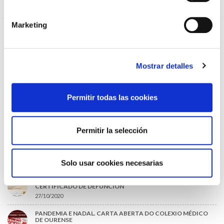
MUTUALISTAS
09/07/2026
Marketing
EL COLEGIO DE MÉDICOS DE OURENSE EXIGE MEDIDAS
URGENTES ANTE LA SITUACIÓN CRÍTICA DEL SERVICIO DE
URGENCIAS DEL CHUO
09/07/2026
Mostrar detalles
INFORME SOBRE LA CONSOLIDACIÓN DE GRADO A LAS/LOS
COLEGIADAS/OS EN ACTIVO QUE HAN EJERCIDO O EJERCEN
PUESTOS DE JEFATURA / DIRECCIÓN / COORDINACIÓN
03/07/2026
Permitir todas las cookies
DISPONIBLE LA GRABACIÓN DE LA JORNADA «SALUD,
SOSTENIBILIDAD Y SISTEMA SANITARIO: UN COMPROMISO
DE PAÍS»
Permitir la selección
22/06/2026
Solo usar cookies necesarias
LO MÁS LEÍDO
ACLARACIONES PARA LA CUMPLIMENTACIÓN DEL NUEVO
CERTIFICADO DE DEFUNCIÓN
27/10/2020
PANDEMIA E NADAL. CARTA ABERTA DO COLEXIO MÉDICO
DE OURENSE