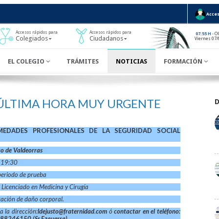
Acces
Accesos rápidos para
Accesos rápidos para
- O
07:55 H
Colegiados
Ciudadanos
Viernes 07/
EL COLEGIO
TRÁMITES
NOTICIAS
FORMACIÓN
 ÚLTIMA HORA MUY URGENTE
EDADES PROFESIONALES DE LA SEGURIDAD SOCIAL
co de Valdeorras
a 19:30
 periodo de prueba
e Licenciado en Medicina y Cirugía
ración de daño corporal.
a la dirección:
ldejusto@fraternidad
.
com
ó
contactar en el teléfono:
88246150 (Sr.Ezquerra)