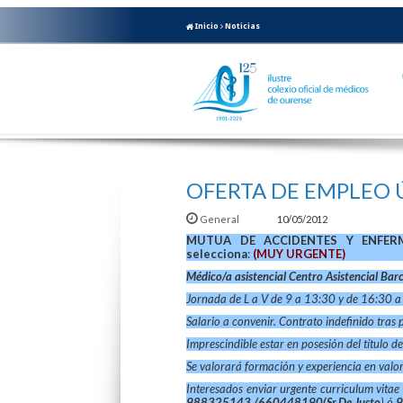
Inicio
Noticias
OFERTA DE EMPLEO
General
10/05/2012
MUTUA DE ACCIDENTES Y ENFERM
selecciona
:
(MUY URGENTE)
Médico/a asistencial Centro Asistencial Bar
Jornada de L a V de 9 a 13:30 y de 16:30 
Salario a convenir. Contrato indefinido tras
Imprescindible estar en posesión del título d
Se valorará formación y experiencia en valo
Interesados enviar urgente curriculum vitae 
988325143 /660448190(Sr.De Justo
) ó
9