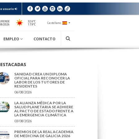
o usuario
URENSE
32.6ºC
Castellano
17.9ºC
08/2026
EMPLEO
CONTACTO
DESTACADAS
SANIDAD CREA UN DIPLOMA
OFICIAL PARA RECONOCER LA
LABOR DE LOS TUTORES DE
RESIDENTES
06/08/2026
LA ALIANZA MÉDICA POR LA
SALUD PLANETARIA SE ADHIERE
AL PACTO DE ESTADO FRENTE A
LA EMERGENCIA CLIMÁTICA
03/08/2026
PREMIOS DE LA REAL ACADEMIA
DE MEDICINA DE GALICIA 2026