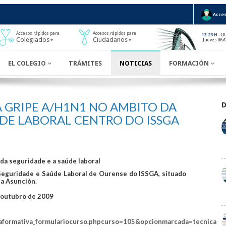
Acces
Accesos rápidos para
Accesos rápidos para
- O
13:23 H
Colegiados
Ciudadanos
Jueves 06/
EL COLEGIO
TRÁMITES
NOTICIAS
FORMACIÓN
 GRIPE A/H1N1 NO AMBITO DA
ÚDE LABORAL CENTRO DO ISSGA
a seguridade e a saúde laboral
guridade e Saúde Laboral de Ourense do ISSGA, situado
 da Asunción.
outubro de 2009
rtaformativa_formulariocurso.phpcurso=105&opcionmarcada=tecnica