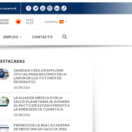
o usuario
URENSE
31.9ºC
Castellano
16.2ºC
08/2026
EMPLEO
CONTACTO
DESTACADAS
SANIDAD CREA UN DIPLOMA
OFICIAL PARA RECONOCER LA
LABOR DE LOS TUTORES DE
RESIDENTES
06/08/2026
LA ALIANZA MÉDICA POR LA
SALUD PLANETARIA SE ADHIERE
AL PACTO DE ESTADO FRENTE A
LA EMERGENCIA CLIMÁTICA
03/08/2026
PREMIOS DE LA REAL ACADEMIA
DE MEDICINA DE GALICIA 2026