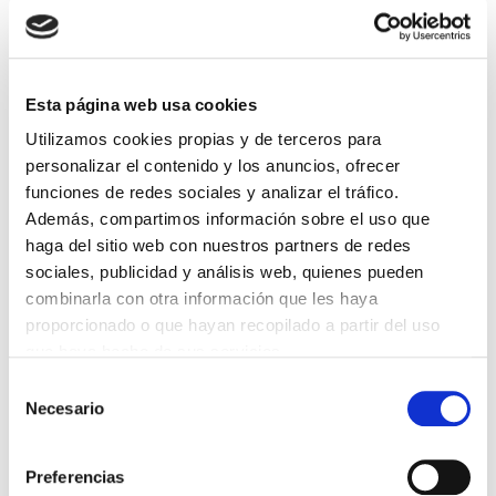
DESTACADAS
Esta página web usa cookies
SANIDAD CREA UN DIPLOMA OFICIAL PARA RECONOCER LA
Utilizamos cookies propias y de terceros para
LABOR DE LOS TUTORES DE RESIDENTES
06/08/2026
personalizar el contenido y los anuncios, ofrecer
funciones de redes sociales y analizar el tráfico.
LA ALIANZA MÉDICA POR LA SALUD PLANETARIA SE ADHIERE
AL PACTO DE ESTADO FRENTE A LA EMERGENCIA CLIMÁTICA
Además, compartimos información sobre el uso que
03/08/2026
haga del sitio web con nuestros partners de redes
sociales, publicidad y análisis web, quienes pueden
PREMIOS DE LA REAL ACADEMIA DE MEDICINA DE GALICIA
2026
combinarla con otra información que les haya
31/07/2026
proporcionado o que hayan recopilado a partir del uso
CARTA DEL PRESIDENTE DE MUTUAL MÉDICA SOBRE LA
que haya hecho de sus servicios.
REFORMA DE LAS MUTUALIDADES ALTERNATIVAS Y LA
PASARELA AL RETA
Selección
28/07/2026
Necesario
de
consentimiento
EL COLEGIO MÉDICO DE OURENSE CONVOCA EL I CERTAMEN
DE CASOS CLÍNICOS PARA MÉDICOS INTERNOS RESIDENTES
(MIR)
Preferencias
22/07/2026