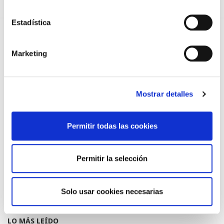
TRÁFICO SUPRIME LAS EXENCIONES MÉDICAS PARA EL USO
DEL CASCO Y DEL CINTURÓN DE SEGURIDAD
Estadística
13/07/2026
EL AUMENTO DE PRIMAS A MUFACE NO MEJORA LAS
Marketing
CONDICIONES DE LOS MÉDICOS QUE ATIENDEN A
MUTUALISTAS
09/07/2026
EL COLEGIO DE MÉDICOS DE OURENSE EXIGE MEDIDAS
Mostrar detalles
URGENTES ANTE LA SITUACIÓN CRÍTICA DEL SERVICIO DE
URGENCIAS DEL CHUO
09/07/2026
Permitir todas las cookies
INFORME SOBRE LA CONSOLIDACIÓN DE GRADO A LAS/LOS
COLEGIADAS/OS EN ACTIVO QUE HAN EJERCIDO O EJERCEN
PUESTOS DE JEFATURA / DIRECCIÓN / COORDINACIÓN
03/07/2026
Permitir la selección
DISPONIBLE LA GRABACIÓN DE LA JORNADA «SALUD,
SOSTENIBILIDAD Y SISTEMA SANITARIO: UN COMPROMISO
DE PAÍS»
22/06/2026
Solo usar cookies necesarias
LO MÁS LEÍDO