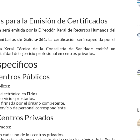
para la Emisión de Certificados
ión será emitida por la Dirección Xeral de Recursos Humanos del
nitarias de Galicia-061
: La certificación será expedida por el
ía Xeral Técnica de la Consellería de Sanidade emitirá un
otalidad del ejercicio profesional en centros privados.
pecíficos
Centros Públicos
licos:
 electrónico en
Fides
.
ervicios prestados.
ea firmada por el órgano competente.
 servicio de personal correspondiente.
L
 Centros Privados
ivados:
 en cada uno de los centros privados.
d de certificado único a través de la sede electrónica de la Xunta