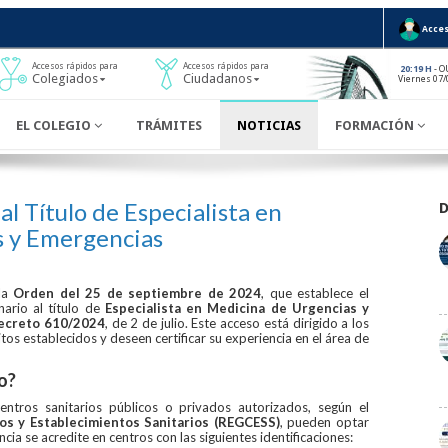
Acces
Accesos rápidos para
Accesos rápidos para
- O
20:19 H
Colegiados
Ciudadanos
Viernes 07/
EL COLEGIO
TRÁMITES
NOTICIAS
FORMACIÓN
l Título de Especialista en
s y Emergencias
la
Orden del 25 de septiembre de 2024
, que establece el
ario al título de
Especialista en Medicina de Urgencias y
ecreto 610/2024
, de 2 de julio. Este acceso está dirigido a los
tos establecidos y deseen certificar su experiencia en el área de
lo?
entros sanitarios públicos o privados autorizados, según el
os y Establecimientos Sanitarios (REGCESS)
, pueden optar
ncia se acredite en centros con las siguientes identificaciones: