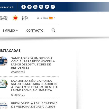
o usuario
URENSE
31.1ºC
Castellano
17.6ºC
08/2026
EMPLEO
CONTACTO
DESTACADAS
SANIDAD CREA UN DIPLOMA
OFICIAL PARA RECONOCER LA
LABOR DE LOS TUTORES DE
RESIDENTES
06/08/2026
LA ALIANZA MÉDICA POR LA
SALUD PLANETARIA SE ADHIERE
AL PACTO DE ESTADO FRENTE A
LA EMERGENCIA CLIMÁTICA
03/08/2026
PREMIOS DE LA REAL ACADEMIA
DE MEDICINA DE GALICIA 2026