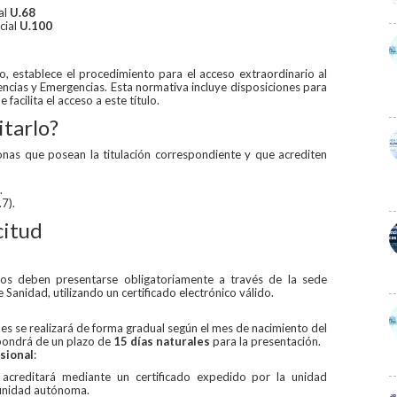
al
U.68
cial
U.100
lio, establece el procedimiento para el acceso extraordinario al
encias y Emergencias. Esta normativa incluye disposiciones para
e facilita el acceso a este título.
itarlo?
sonas que posean la titulación correspondiente y que acrediten
.
7).
citud
cados deben presentarse obligatoriamente a través de la sede
e Sanidad, utilizando un certificado electrónico válido.
des se realizará de forma gradual según el mes de nacimiento del
spondrá de un plazo de
15 días naturales
para la presentación.
esional
:
se acreditará mediante un certificado expedido por la unidad
unidad autónoma.