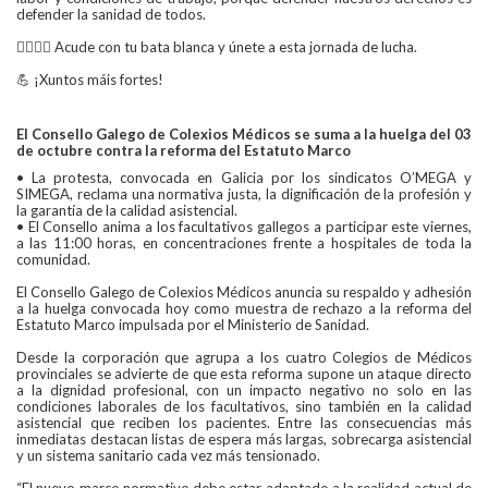
defender la sanidad de todos.
👩‍⚕️👨‍⚕️ Acude con tu bata blanca y únete a esta jornada de lucha.
💪 ¡Xuntos máis fortes!
E
l Consello Galego de Colexios Médicos se suma a la huelga del 03
de octubre contra la reforma del Estatuto Marco
• La protesta, convocada en Galicia por los sindicatos O’MEGA y
SIMEGA, reclama una normativa justa, la dignificación de la profesión y
la garantía de la calidad asistencial.
• El Consello anima a los facultativos gallegos a participar este viernes,
a las 11:00 horas, en concentraciones frente a hospitales de toda la
comunidad.
El Consello Galego de Colexios Médicos anuncia su respaldo y adhesión
a la huelga convocada hoy como muestra de rechazo a la reforma del
Estatuto Marco impulsada por el Ministerio de Sanidad.
Desde la corporación que agrupa a los cuatro Colegios de Médicos
provinciales se advierte de que esta reforma supone un ataque directo
a la dignidad profesional, con un impacto negativo no solo en las
condiciones laborales de los facultativos, sino también en la calidad
asistencial que reciben los pacientes. Entre las consecuencias más
inmediatas destacan listas de espera más largas, sobrecarga asistencial
y un sistema sanitario cada vez más tensionado.
“El nuevo marco normativo debe estar adaptado a la realidad actual de