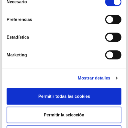
Necesario
de
*Campos obligatorios
consentimiento
Preferencias
Estadística
He leido y acepto la
Política de privacidad
*
Marketing
DESTACADAS
LA ALIANZA MÉDICA POR LA SALUD PLANETARIA SE ADHIERE
Mostrar detalles
AL PACTO DE ESTADO FRENTE A LA EMERGENCIA CLIMÁTICA
03/08/2026
Permitir todas las cookies
PREMIOS DE LA REAL ACADEMIA DE MEDICINA DE GALICIA
2026
31/07/2026
Permitir la selección
CARTA DEL PRESIDENTE DE MUTUAL MÉDICA SOBRE LA
REFORMA DE LAS MUTUALIDADES ALTERNATIVAS Y LA
PASARELA AL RETA