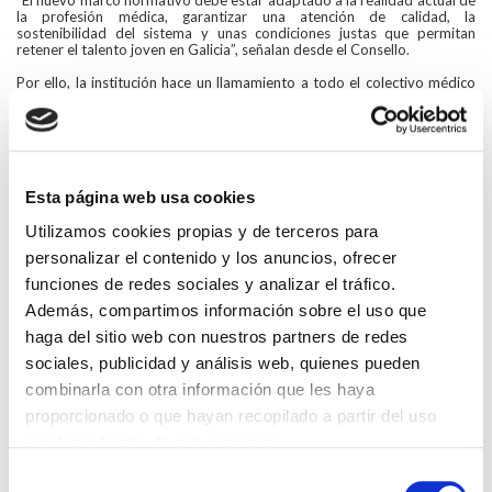
la profesión médica, garantizar una atención de calidad, la
sostenibilidad del sistema y unas condiciones justas que permitan
retener el talento joven en Galicia”, señalan desde el Consello.
Por ello, la institución hace un llamamiento a todo el colectivo médico
gallego a sumarse activamente a las concentraciones de protesta que
se celebrarán hoy a las 11:00 horas en las puertas de hospitales y
centros de salud.
La huelga de este viernes se enmarca en una movilización sostenida a
nivel estatal contra la aplicación de la reforma del Estatuto Marco. Cabe
Esta página web usa cookies
recordar que representantes de los colegios médicos gallegos ya
participaron en las protestas celebradas en Madrid durante los meses
de febrero y marzo.
Utilizamos cookies propias y de terceros para
personalizar el contenido y los anuncios, ofrecer
funciones de redes sociales y analizar el tráfico.
Volver
Además, compartimos información sobre el uso que
Compartir en:
haga del sitio web con nuestros partners de redes
HAZ UN COMENTARIO
sociales, publicidad y análisis web, quienes pueden
combinarla con otra información que les haya
proporcionado o que hayan recopilado a partir del uso
que haya hecho de sus servicios.
Selección