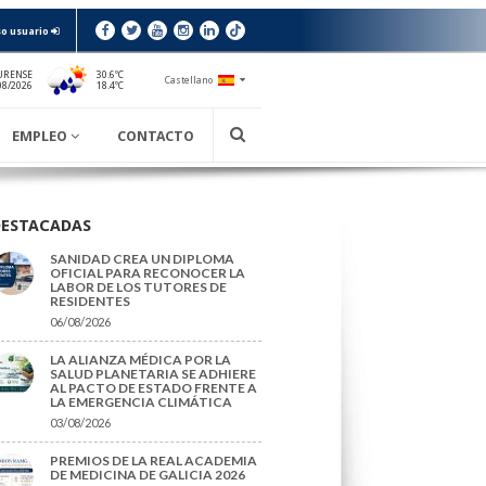
o usuario
URENSE
30.6ºC
Castellano
18.4ºC
08/2026
EMPLEO
CONTACTO
DESTACADAS
SANIDAD CREA UN DIPLOMA
OFICIAL PARA RECONOCER LA
LABOR DE LOS TUTORES DE
RESIDENTES
06/08/2026
LA ALIANZA MÉDICA POR LA
SALUD PLANETARIA SE ADHIERE
AL PACTO DE ESTADO FRENTE A
LA EMERGENCIA CLIMÁTICA
03/08/2026
PREMIOS DE LA REAL ACADEMIA
DE MEDICINA DE GALICIA 2026