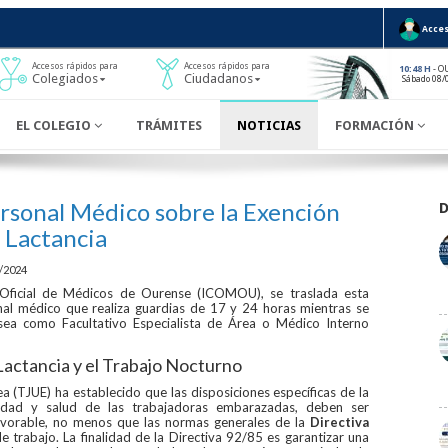
Acces
Accesos rápidos para
Accesos rápidos para
- O
10:48 H
Colegiados
Ciudadanos
Sábado 08/
EL COLEGIO
TRÁMITES
NOTICIAS
FORMACIÓN
ersonal Médico sobre la Exención
 Lactancia
/2024
o Oficial de Médicos de Ourense (ICOMOU), se traslada esta
nal médico que realiza guardias de 17 y 24 horas mientras se
 sea como Facultativo Especialista de Área o Médico Interno
Lactancia y el Trabajo Nocturno
ea (TJUE) ha establecido que las disposiciones específicas de la
uridad y salud de las trabajadoras embarazadas, deben ser
avorable, no menos que las normas generales de la
Directiva
trabajo. La finalidad de la Directiva 92/85 es garantizar una