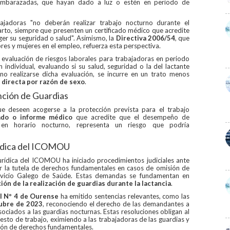
 embarazadas, que hayan dado a luz o estén en periodo de
bajadoras "no deberán realizar trabajo nocturno durante el
arto, siempre que presenten un certificado médico que acredite
er su seguridad o salud". Asimismo, la
Directiva 2006/54
, que
res y mujeres en el empleo, refuerza esta perspectiva.
 evaluación de riesgos laborales para trabajadoras en periodo
 individual, evaluando si su salud, seguridad o la del lactante
no realizarse dicha evaluación, se incurre en un trato menos
 directa por razón de sexo
.
ención de Guardias
ue deseen acogerse a la protección prevista para el trabajo
cado o informe médico
que acredite que el desempeño de
e en horario nocturno, representa un riesgo que podría
rídica del ICOMOU
jurídica del ICOMOU ha iniciado procedimientos judiciales ante
 la tutela de derechos fundamentales en casos de omisión de
rvicio Galego de Saúde. Estas demandas se fundamentan en
ión de la realización de guardias durante la lactancia
.
al Nº 4 de Ourense
ha emitido sentencias relevantes, como las
ubre de 2023
, reconociendo el derecho de las demandantes a
sociados a las guardias nocturnas. Estas resoluciones obligan al
esto de trabajo, eximiendo a las trabajadoras de las guardias y
ión de derechos fundamentales.