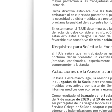
mayor protección a las trabajadoras
lactancia.
Dicha directiva establece que las tra
embarazo ni en el periodo posterior al p
la necesidad de dicha medida para proteg
proclama la igualdad de trato entre homb
En este marco, el TJUE determina que la
de lactancia debe considerar su situación
están expuestas a riesgos. En caso de 
favorable que constituye
discriminación
Requisitos para Solicitar la Ex
El TJUE señala que las trabajadoras q
nocturno deben presentar un
certifi
jornadas continuadas, especialment
comprometer la lactancia.
Actuaciones de la Asesoría Ju
En base a este marco legal, la asesoría 
los
Juzgados de lo Social
para reclamar
medidas preventivas por parte del Se
informes médicos que aconsejan la
exenc
Como resultado, el
Juzgado de lo Soci
del
9 de marzo de 2020
y el
19 de oct
ser protegidas de los riesgos laborales a
Servicio Galego de Saúde a adaptar el pu
otorgando indemnizaciones por vulnerac