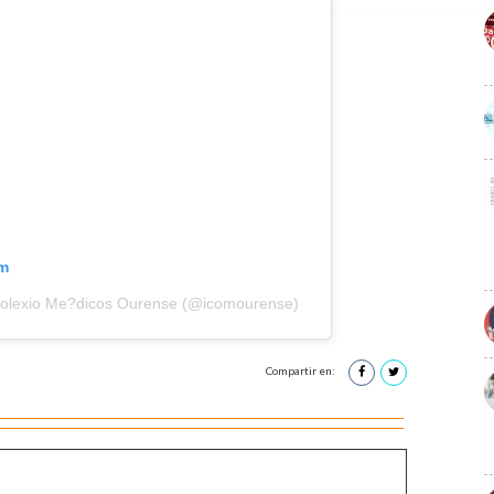
am
Colexio Me?dicos Ourense (@icomourense)
Compartir en: