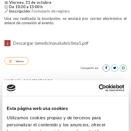
📅
Viernes, 31 de octubre
🕥
De 10:30 a 13:00 h
🔗
Inscripción
:
Formulario de registro
Una vez realizada la inscripción, se enviará por correo electrónico el
enlace de conexión al evento.
Descargar lamedicinasaludelclima5.pdf
Volver
Compartir en:
HAZ UN COMENTARIO
Esta página web usa cookies
Utilizamos cookies propias y de terceros para
*Campos obligatorios
personalizar el contenido y los anuncios, ofrecer