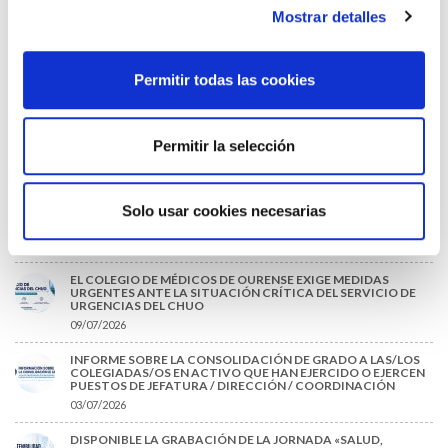
Mostrar detalles
28/07/2026
EL COLEGIO MÉDICO DE OURENSE CONVOCA EL I CERTAMEN
DE CASOS CLÍNICOS PARA MÉDICOS INTERNOS RESIDENTES
(MIR)
Permitir todas las cookies
22/07/2026
TRÁFICO SUPRIME LAS EXENCIONES MÉDICAS PARA EL USO
Permitir la selección
DEL CASCO Y DEL CINTURÓN DE SEGURIDAD
13/07/2026
EL AUMENTO DE PRIMAS A MUFACE NO MEJORA LAS
Solo usar cookies necesarias
CONDICIONES DE LOS MÉDICOS QUE ATIENDEN A
MUTUALISTAS
09/07/2026
EL COLEGIO DE MÉDICOS DE OURENSE EXIGE MEDIDAS
URGENTES ANTE LA SITUACIÓN CRÍTICA DEL SERVICIO DE
URGENCIAS DEL CHUO
09/07/2026
INFORME SOBRE LA CONSOLIDACIÓN DE GRADO A LAS/LOS
COLEGIADAS/OS EN ACTIVO QUE HAN EJERCIDO O EJERCEN
PUESTOS DE JEFATURA / DIRECCIÓN / COORDINACIÓN
03/07/2026
DISPONIBLE LA GRABACIÓN DE LA JORNADA «SALUD,