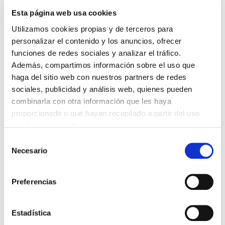
Esta página web usa cookies
HAZ UN COMENTARIO
Utilizamos cookies propias y de terceros para
personalizar el contenido y los anuncios, ofrecer
funciones de redes sociales y analizar el tráfico.
Además, compartimos información sobre el uso que
haga del sitio web con nuestros partners de redes
sociales, publicidad y análisis web, quienes pueden
*Campos obligatorios
combinarla con otra información que les haya
proporcionado o que hayan recopilado a partir del uso
que haya hecho de sus servicios.
Selección
Necesario
He leido y acepto la
Política de privacidad
*
de
consentimiento
Preferencias
DESTACADAS
Estadística
SANIDAD CREA UN DIPLOMA OFICIAL PARA RECONOCER LA
LABOR DE LOS TUTORES DE RESIDENTES