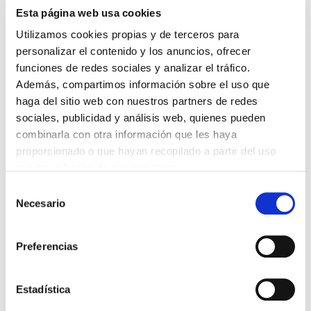
Esta página web usa cookies
HAZ UN COMENTARIO
Utilizamos cookies propias y de terceros para
personalizar el contenido y los anuncios, ofrecer
funciones de redes sociales y analizar el tráfico.
Además, compartimos información sobre el uso que
haga del sitio web con nuestros partners de redes
*Campos obligatorios
sociales, publicidad y análisis web, quienes pueden
combinarla con otra información que les haya
proporcionado o que hayan recopilado a partir del uso
que haya hecho de sus servicios.
Selección
He leido y acepto la
Política de privacidad
*
Necesario
de
consentimiento
Preferencias
DESTACADAS
SANIDAD CREA UN DIPLOMA OFICIAL PARA RECONOCER LA
Estadística
LABOR DE LOS TUTORES DE RESIDENTES
06/08/2026