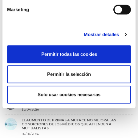
LA ALIANZA MÉDICA POR LA SALUD PLANETARIA SE ADHIERE
Marketing
AL PACTO DE ESTADO FRENTE A LA EMERGENCIA CLIMÁTICA
03/08/2026
PREMIOS DE LA REAL ACADEMIA DE MEDICINA DE GALICIA
2026
Mostrar detalles
31/07/2026
CARTA DEL PRESIDENTE DE MUTUAL MÉDICA SOBRE LA
Permitir todas las cookies
REFORMA DE LAS MUTUALIDADES ALTERNATIVAS Y LA
PASARELA AL RETA
28/07/2026
Permitir la selección
EL COLEGIO MÉDICO DE OURENSE CONVOCA EL I CERTAMEN
DE CASOS CLÍNICOS PARA MÉDICOS INTERNOS RESIDENTES
(MIR)
22/07/2026
Solo usar cookies necesarias
TRÁFICO SUPRIME LAS EXENCIONES MÉDICAS PARA EL USO
DEL CASCO Y DEL CINTURÓN DE SEGURIDAD
13/07/2026
EL AUMENTO DE PRIMAS A MUFACE NO MEJORA LAS
CONDICIONES DE LOS MÉDICOS QUE ATIENDEN A
MUTUALISTAS
09/07/2026