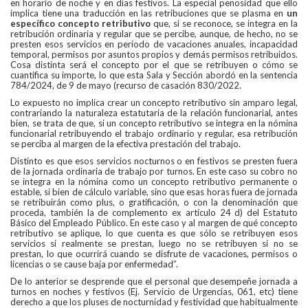
en horario de noche y en días festivos. La especial penosidad que ello
implica tiene una traducción en las retribuciones que se plasma en
un
específico concepto retributivo
que, si se reconoce, se integra en la
retribución ordinaria y regular que se percibe, aunque, de hecho, no se
presten esos servicios en período de vacaciones anuales, incapacidad
temporal, permisos por asuntos propios y demás permisos retribuidos.
Cosa distinta será el concepto por el que se retribuyen o cómo se
cuantifica su importe, lo que esta Sala y Sección abordó en la sentencia
784/2024, de 9 de mayo (recurso de casación 830/2022.
Lo expuesto no implica crear un concepto retributivo sin amparo legal,
contrariando la naturaleza estatutaria de la relación funcionarial, antes
bien, se trata de que, si un concepto retributivo se integra en la nómina
funcionarial retribuyendo el trabajo ordinario y regular, esa retribución
se perciba al margen de la efectiva prestación del trabajo.
Distinto es que esos servicios nocturnos o en festivos se presten fuera
de la jornada ordinaria de trabajo por turnos. En este caso su cobro no
se integra en la nómina como un concepto retributivo permanente o
estable, si bien de cálculo variable, sino que esas horas fuera de jornada
se retribuirán como plus, o gratificación, o con la denominación que
proceda, también la de complemento ex artículo 24 d) del Estatuto
Básico del Empleado Público. En este caso y al margen de qué concepto
retributivo se aplique, lo que cuenta es que sólo se retribuyen esos
servicios si realmente se prestan, luego no se retribuyen si no se
prestan, lo que ocurrirá cuando se disfrute de vacaciones, permisos o
licencias o se cause baja por enfermedad”.
De lo anterior se desprende que el personal que desempeñe jornada a
turnos en noches y festivos (Ej. Servicio de Urgencias, 061, etc) tiene
derecho a que los pluses de nocturnidad y festividad que habitualmente