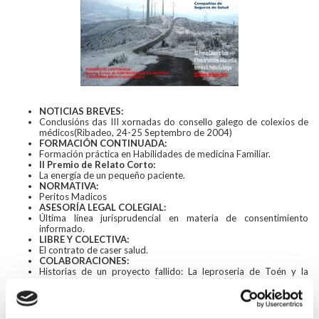
NOTICIAS BREVES:
Conclusións das III xornadas do consello galego de colexios de
médicos(Ribadeo, 24-25 Septembro de 2004)
FORMACIÓN CONTINUADA:
Formación práctica en Habilidades de medicina Familiar.
II Premio de Relato Corto:
La energía de un pequeño paciente.
NORMATIVA:
Peritos Madicos
ASESORÍA LEGAL COLEGIAL:
Última línea jurisprudencial en materia de consentimiento
informado.
LIBRE Y COLECTIVA:
El contrato de caser salud.
COLABORACIONES:
Historias de un proyecto fallido: La leproseria de Toén y la
exposición internacional de Barcelona de 1929
EN LA COCINA DE:
Pulpo estilo feira.
AGENDA: