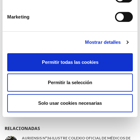
Solicita tu receta médica privada
Comisiones
Marketing
Asesoría Jurídica
Reserva de salas colegiales
Comité de Ética y Deontología del ICOMOU
Mostrar detalles
Observatorio de agresiones
Memoria Anual
Permitir todas las cookies
Normas de Colegiación
Portal del Jubilado - Senior
Permitir la selección
Canal ético
Buzón de quejas y reclamaciones de ciudadanos
Solo usar cookies necesarias
Alianza Médica contra el Cambio Climático
Horario
RELACIONADAS
AURIENSIS Nº36 ILUSTRE COLEXIO OFICIAL DE MÉDICOS DE