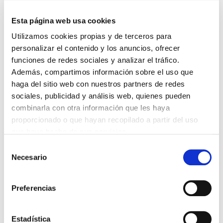
Cursos: El ganglio centinela en el cancer de mama.
FUIMOS NOTICIA
Esta página web usa cookies
Utilizamos cookies propias y de terceros para
Volver
personalizar el contenido y los anuncios, ofrecer
Compartir en:
funciones de redes sociales y analizar el tráfico.
Además, compartimos información sobre el uso que
EL COLEGIO
haga del sitio web con nuestros partners de redes
sociales, publicidad y análisis web, quienes pueden
125 años contigo
combinarla con otra información que les haya
Junta Directiva
proporcionado o que hayan recopilado a partir del uso
Galería de fotos
que haya hecho de sus servicios.
Canal formativo
Selección
Enlaces de interés
Necesario
de
Premios
consentimiento
Acuerdos y Convenios
Preferencias
Revista Auriensis
Estatutos ICOMOu
Estadística