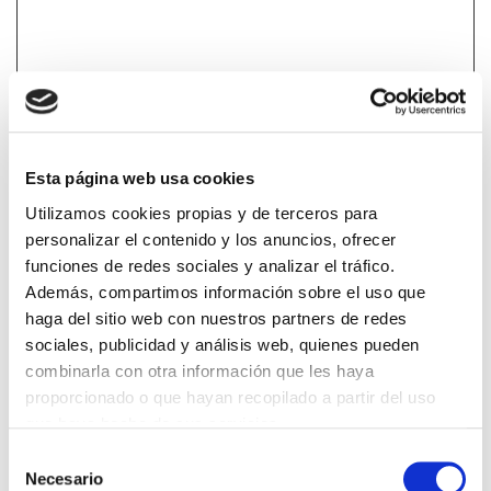
*Campos obrigatorios
Esta página web usa cookies
Utilizamos cookies propias y de terceros para
Lin e acepto a
Política de privacidade
*
personalizar el contenido y los anuncios, ofrecer
funciones de redes sociales y analizar el tráfico.
Además, compartimos información sobre el uso que
haga del sitio web con nuestros partners de redes
DESTACADAS
sociales, publicidad y análisis web, quienes pueden
combinarla con otra información que les haya
SANIDAD CREA UN DIPLOMA OFICIAL PARA RECONOCER LA
LABOR DE LOS TUTORES DE RESIDENTES
proporcionado o que hayan recopilado a partir del uso
06/08/2026
que haya hecho de sus servicios.
LA ALIANZA MÉDICA POR LA SALUD PLANETARIA SE ADHIERE
Selección
AL PACTO DE ESTADO FRENTE A LA EMERGENCIA CLIMÁTICA
Necesario
03/08/2026
de