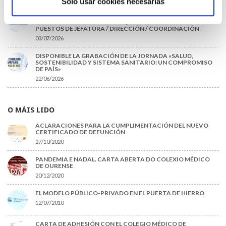
Solo usar cookies necesarias
INFORME SOBRE LA CONSOLIDACIÓN DE GRADO A LAS/LOS
COLEGIADAS/OS EN ACTIVO QUE HAN EJERCIDO O EJERCEN
PUESTOS DE JEFATURA / DIRECCIÓN / COORDINACIÓN
03/07/2026
DISPONIBLE LA GRABACIÓN DE LA JORNADA «SALUD,
SOSTENIBILIDAD Y SISTEMA SANITARIO: UN COMPROMISO
DE PAÍS»
22/06/2026
O MÁIS LIDO
ACLARACIONES PARA LA CUMPLIMENTACIÓN DEL NUEVO
CERTIFICADO DE DEFUNCIÓN
27/10/2020
PANDEMIA E NADAL. CARTA ABERTA DO COLEXIO MÉDICO
DE OURENSE
20/12/2020
EL MODELO PÚBLICO-PRIVADO EN EL PUERTA DE HIERRO
12/07/2010
CARTA DE ADHESIÓN CON EL COLEGIO MÉDICO DE