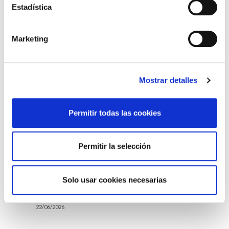
Estadística
22/07/2026
TRÁFICO SUPRIME LAS EXENCIONES MÉDICAS PARA EL USO
DEL CASCO Y DEL CINTURÓN DE SEGURIDAD
Marketing
13/07/2026
EL AUMENTO DE PRIMAS A MUFACE NO MEJORA LAS
CONDICIONES DE LOS MÉDICOS QUE ATIENDEN A
MUTUALISTAS
Mostrar detalles
09/07/2026
EL COLEGIO DE MÉDICOS DE OURENSE EXIGE MEDIDAS
URGENTES ANTE LA SITUACIÓN CRÍTICA DEL SERVICIO DE
Permitir todas las cookies
URGENCIAS DEL CHUO
09/07/2026
INFORME SOBRE LA CONSOLIDACIÓN DE GRADO A LAS/LOS
Permitir la selección
COLEGIADAS/OS EN ACTIVO QUE HAN EJERCIDO O EJERCEN
PUESTOS DE JEFATURA / DIRECCIÓN / COORDINACIÓN
03/07/2026
Solo usar cookies necesarias
DISPONIBLE LA GRABACIÓN DE LA JORNADA «SALUD,
SOSTENIBILIDAD Y SISTEMA SANITARIO: UN COMPROMISO
DE PAÍS»
22/06/2026