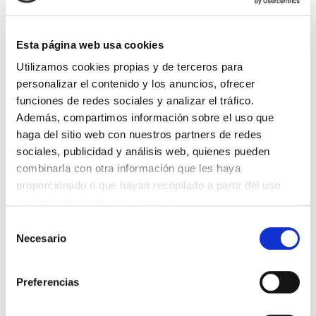
Lin e acepto a
Política de privacidade
*
Esta página web usa cookies
Utilizamos cookies propias y de terceros para
DESTACADAS
personalizar el contenido y los anuncios, ofrecer
SANIDAD CREA UN DIPLOMA OFICIAL PARA RECONOCER LA
funciones de redes sociales y analizar el tráfico.
LABOR DE LOS TUTORES DE RESIDENTES
Además, compartimos información sobre el uso que
06/08/2026
haga del sitio web con nuestros partners de redes
LA ALIANZA MÉDICA POR LA SALUD PLANETARIA SE ADHIERE
sociales, publicidad y análisis web, quienes pueden
AL PACTO DE ESTADO FRENTE A LA EMERGENCIA CLIMÁTICA
combinarla con otra información que les haya
03/08/2026
proporcionado o que hayan recopilado a partir del uso
PREMIOS DE LA REAL ACADEMIA DE MEDICINA DE GALICIA
que haya hecho de sus servicios.
2026
31/07/2026
Selección
Necesario
de
CARTA DEL PRESIDENTE DE MUTUAL MÉDICA SOBRE LA
REFORMA DE LAS MUTUALIDADES ALTERNATIVAS Y LA
consentimiento
PASARELA AL RETA
28/07/2026
Preferencias
EL COLEGIO MÉDICO DE OURENSE CONVOCA EL I CERTAMEN
DE CASOS CLÍNICOS PARA MÉDICOS INTERNOS RESIDENTES
(MIR)