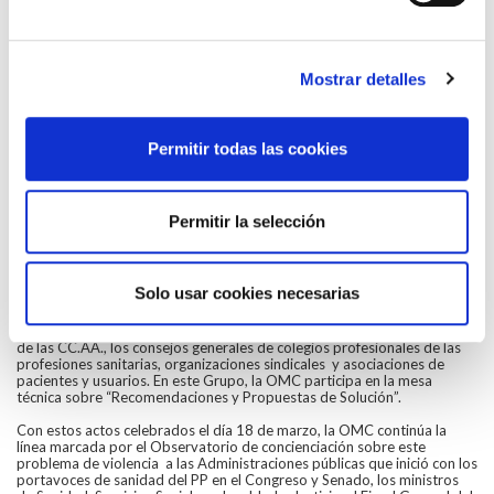
vejaciones e injurias). Todo ello muestra una gran variabilidad en la falta
de unificación de criterios por parte de los órganos judiciales a la hora
de tipificar las agresiones.
Reconocimiento al Senado y al MSSSI
Mostrar detalles
Este año, los máximos responsables de la OMC representantes del
Observatorio Nacional de Agresiones harán entrega hoy de un
reconocimiento al Senado por la aprobación en septiembre de 2012
Permitir todas las cookies
de la moción que presentó el PP y fue apoyada por todos los grupos
políticos para lograr un esfuerzo coordinado entre el Ministerio de
Sanidad, Servicios Sociales e Igualdad y las Consejerías de Sanidad a fin
de llevar a cabo un Plan de Actuación Integral para abordar el problema
de las agresiones a profesionales sanitarios.
Permitir la selección
También se hará un reconocimiento al propio Ministerio de Sanidad,
Servicios Sociales e Igualdad, por la implementación de este Plan de
Actuación Integral y la puesta en marcha en diciembre de 2012, tras el
Solo usar cookies necesarias
acuerdo del Consejo Interterritorial del Sistema Nacional de Salud, del
Grupo de Trabajo de Agresiones a Profesionales del Sistema Nacional
de Salud, en el que están representados el MSSSI, los servicios de salud
de las CC.AA., los consejos generales de colegios profesionales de las
profesiones sanitarias, organizaciones sindicales y asociaciones de
pacientes y usuarios. En este Grupo, la OMC participa en la mesa
técnica sobre “Recomendaciones y Propuestas de Solución”.
Con estos actos celebrados el día 18 de marzo, la OMC continúa la
línea marcada por el Observatorio de concienciación sobre este
problema de violencia a las Administraciones públicas que inició con los
portavoces de sanidad del PP en el Congreso y Senado, los ministros