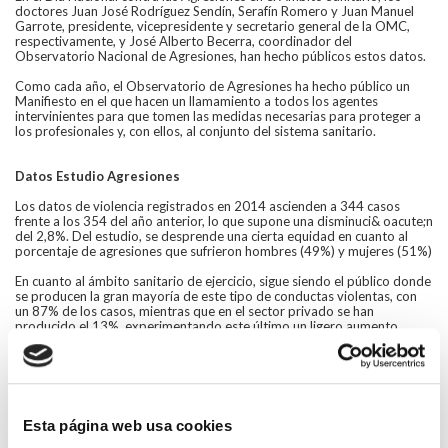
doctores Juan José Rodríguez Sendín, Serafín Romero y Juan Manuel
Garrote, presidente, vicepresidente y secretario general de la OMC,
respectivamente, y José Alberto Becerra, coordinador del
Observatorio Nacional de Agresiones, han hecho públicos estos datos.
Como cada año, el Observatorio de Agresiones ha hecho público un
Manifiesto en el que hacen un llamamiento a todos los agentes
intervinientes para que tomen las medidas necesarias para proteger a
los profesionales y, con ellos, al conjunto del sistema sanitario.
Datos Estudio Agresiones
Los datos de violencia registrados en 2014 ascienden a 344 casos
frente a los 354 del año anterior, lo que supone una disminuci& oacute;n
del 2,8%. Del estudio, se desprende una cierta equidad en cuanto al
porcentaje de agresiones que sufrieron hombres (49%) y mujeres (51%)
En cuanto al ámbito sanitario de ejercicio, sigue siendo el público donde
se producen la gran mayoría de este tipo de conductas violentas, con
un 87% de los casos, mientras que en el sector privado se han
producido el 13%, experimentando este último un ligero aumento
respecto al año anterior (11%). Y, sobre el ámbito donde se produce la
agresión, sigue siendo la Atención Primera la que se lleva la mayor parte
(48%), frente a la hospitalaria (16%), las urgencias hospitalarias y extra
hospitalarias tienen un porcentaje de un 10% cada una de ellas.
De los agresores, ha aumentado el porcentaje de familiares del
Esta página web usa cookies
paciente, pasando del 25% al 31%; el 36% son pacientes programados,
es decir, con cita previa; el 18% son pacientes no programados y el 15%