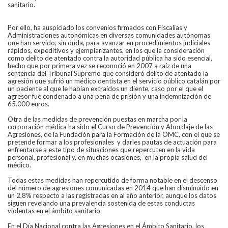
sanitario.
Por ello, ha auspiciado los convenios firmados con Fiscalías y
Administraciones autonómicas en diversas comunidades autónomas
que han servido, sin duda, para avanzar en procedimientos judiciales
rápidos, expeditivos y ejemplarizantes, en los que la consideración
como delito de atentado contra la autoridad pública ha sido esencial,
hecho que por primera vez se reconoció en 2007 a raíz de una
sentencia del Tribunal Supremo que consideró delito de atentado la
agresión que sufrió un médico dentista en el servicio público catalán por
un paciente al que le habían extraídos un diente, caso por el que el
agresor fue condenado a una pena de prisión y una indemnización de
65.000 euros.
Otra de las medidas de prevención puestas en marcha por la
corporación médica ha sido el Curso de Prevención y Abordaje de las
Agresiones, de la Fundación para la Formación de la OMC, con el que se
pretende formar a los profesionales y darles pautas de actuación para
enfrentarse a este tipo de situaciones que repercuten en la vida
personal, profesional y, en muchas ocasiones, en la propia salud del
médico.
Todas estas medidas han repercutido de forma notable en el descenso
del número de agresiones comunicadas en 2014 que han disminuido en
un 2,8% respecto a las registradas en al año anterior, aunque los datos
siguen revelando una prevalencia sostenida de estas conductas
violentas en el ámbito sanitario.
En el Día Nacional contra las Agresiones en el Ámbito Sanitario, los