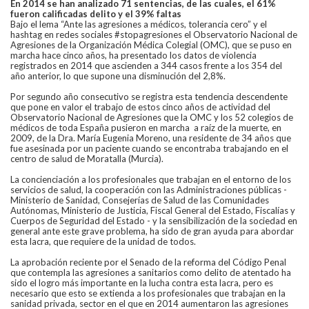
En 2014 se han analizado 71 sentencias, de las cuales, el 61%
fueron calificadas delito y el 39% faltas
Bajo el lema “Ante las agresiones a médicos, tolerancia cero” y el
hashtag en redes sociales #stopagresiones el Observatorio Nacional de
Agresiones de la Organización Médica Colegial (OMC), que se puso en
marcha hace cinco años, ha presentado los datos de violencia
registrados en 2014 que ascienden a 344 casos frente a los 354 del
año anterior, lo que supone una disminución del 2,8%.
Por segundo año consecutivo se registra esta tendencia descendente
que pone en valor el trabajo de estos cinco años de actividad del
Observatorio Nacional de Agresiones que la OMC y los 52 colegios de
médicos de toda España pusieron en marcha a raíz de la muerte, en
2009, de la Dra. María Eugenia Moreno, una residente de 34 años que
fue asesinada por un paciente cuando se encontraba trabajando en el
centro de salud de Moratalla (Murcia).
La concienciación a los profesionales que trabajan en el entorno de los
servicios de salud, la cooperación con las Administraciones públicas -
Ministerio de Sanidad, Consejerías de Salud de las Comunidades
Autónomas, Ministerio de Justicia, Fiscal General del Estado, Fiscalías y
Cuerpos de Seguridad del Estado - y la sensibilización de la sociedad en
general ante este grave problema, ha sido de gran ayuda para abordar
esta lacra, que requiere de la unidad de todos.
La aprobación reciente por el Senado de la reforma del Código Penal
que contempla las agresiones a sanitarios como delito de atentado ha
sido el logro más importante en la lucha contra esta lacra, pero es
necesario que esto se extienda a los profesionales que trabajan en la
sanidad privada, sector en el que en 2014 aumentaron las agresiones