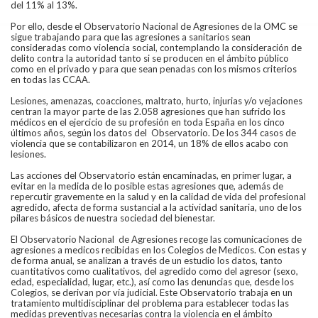
del 11% al 13%.
Por ello, desde el Observatorio Nacional de Agresiones de la OMC se
sigue trabajando para que las agresiones a sanitarios sean
consideradas como violencia social, contemplando la consideración de
delito contra la autoridad tanto si se producen en el ámbito público
como en el privado y para que sean penadas con los mismos criterios
en todas las CCAA.
Lesiones, amenazas, coacciones, maltrato, hurto, injurias y/o vejaciones
centran la mayor parte de las 2.058 agresiones que han sufrido los
médicos en el ejercicio de su profesión en toda España en los cinco
últimos años, según los datos del Observatorio. De los 344 casos de
violencia que se contabilizaron en 2014, un 18% de ellos acabo con
lesiones.
Las acciones del Observatorio están encaminadas, en primer lugar, a
evitar en la medida de lo posible estas agresiones que, además de
repercutir gravemente en la salud y en la calidad de vida del profesional
agredido, afecta de forma sustancial a la actividad sanitaria, uno de los
pilares básicos de nuestra sociedad del bienestar.
El Observatorio Nacional de Agresiones recoge las comunicaciones de
agresiones a medicos recibidas en los Colegios de Medicos. Con estas y
de forma anual, se analizan a través de un estudio los datos, tanto
cuantitativos como cualitativos, del agredido como del agresor (sexo,
edad, especialidad, lugar, etc.), así como las denuncias que, desde los
Colegios, se derivan por vía judicial. Este Observatorio trabaja en un
tratamiento multidisciplinar del problema para establecer todas las
medidas preventivas necesarias contra la violencia en el ámbito