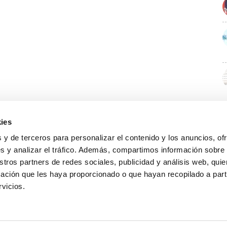
ies
 y de terceros para personalizar el contenido y los anuncios, of
s y analizar el tráfico. Además, compartimos información sobre
stros partners de redes sociales, publicidad y análisis web, qu
ación que les haya proporcionado o que hayan recopilado a parti
rvicios.
GUÍA WEB
DATOS DE CONTACTO
O Colexio
Aviso legal
Rúa Juan XXIII, 19 · 32003 Ourense
Noticias
Política de cookies
988 21 05 93