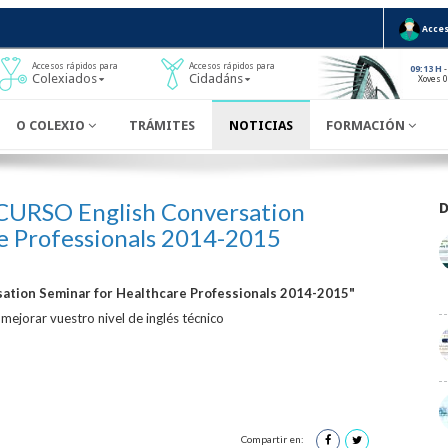
Acces
Accesos rápidos para
Accesos rápidos para
-
09:13 H
Colexiados
Cidadáns
Xoves 
O COLEXIO
TRÁMITES
NOTICIAS
FORMACIÓN
URSO English Conversation
e Professionals 2014-2015
sation Seminar for Healthcare Professionals 2014-2015"
mejorar vuestro nivel de inglés técnico
Compartir en: