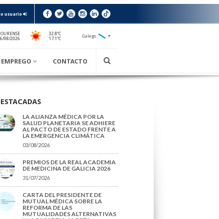
o usuario
 OURENSE
32.8ºC
Galego
17.1ºC
06/08/2026
EMPREGO
CONTACTO
DESTACADAS
LA ALIANZA MÉDICA POR LA
SALUD PLANETARIA SE ADHIERE
AL PACTO DE ESTADO FRENTE A
LA EMERGENCIA CLIMÁTICA
03/08/2026
PREMIOS DE LA REAL ACADEMIA
DE MEDICINA DE GALICIA 2026
31/07/2026
CARTA DEL PRESIDENTE DE
MUTUAL MÉDICA SOBRE LA
REFORMA DE LAS
MUTUALIDADES ALTERNATIVAS