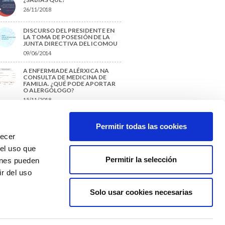
26/11/2018
DISCURSO DEL PRESIDENTE EN
LA TOMA DE POSESIÓN DE LA
JUNTA DIRECTIVA DEL ICOMOU
09/06/2014
A ENFERMIADE ALÉRXICA NA
CONSULTA DE MEDICINA DE
FAMILIA. ¿QUÉ PODE APORTAR
O ALERGÓLOGO?
15/11/2018
¿CÓMO PREPARAR UNA TESIS O
UN TRABAJO FIN DE GRADO?
Permitir todas las cookies
29/11/2017
recer
 el uso que
Permitir la selección
ienes pueden
r del uso
Solo usar cookies necesarias
Colexio Médicos
Ourense