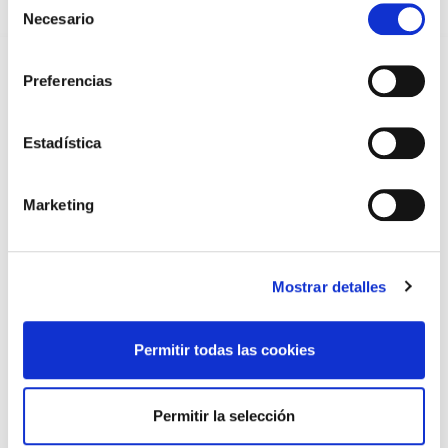
LA ALIANZA MÉDICA POR LA SALUD PLANETARIA SE ADHIERE
Necesario
de
AL PACTO DE ESTADO FRENTE A LA EMERGENCIA CLIMÁTICA
consentimiento
03/08/2026
Preferencias
PREMIOS DE LA REAL ACADEMIA DE MEDICINA DE GALICIA
2026
31/07/2026
Estadística
CARTA DEL PRESIDENTE DE MUTUAL MÉDICA SOBRE LA
REFORMA DE LAS MUTUALIDADES ALTERNATIVAS Y LA
PASARELA AL RETA
28/07/2026
Marketing
EL COLEGIO MÉDICO DE OURENSE CONVOCA EL I CERTAMEN
DE CASOS CLÍNICOS PARA MÉDICOS INTERNOS RESIDENTES
(MIR)
22/07/2026
Mostrar detalles
TRÁFICO SUPRIME LAS EXENCIONES MÉDICAS PARA EL USO
DEL CASCO Y DEL CINTURÓN DE SEGURIDAD
13/07/2026
Permitir todas las cookies
EL AUMENTO DE PRIMAS A MUFACE NO MEJORA LAS
CONDICIONES DE LOS MÉDICOS QUE ATIENDEN A
MUTUALISTAS
Permitir la selección
09/07/2026