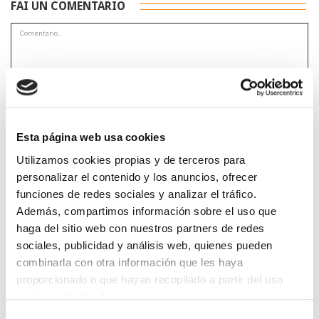
FAI UN COMENTARIO
*Campos obrigatorios
Esta página web usa cookies
Utilizamos cookies propias y de terceros para
personalizar el contenido y los anuncios, ofrecer
funciones de redes sociales y analizar el tráfico.
Lin e acepto a
Política de privacidade
*
Además, compartimos información sobre el uso que
haga del sitio web con nuestros partners de redes
sociales, publicidad y análisis web, quienes pueden
DESTACADAS
combinarla con otra información que les haya
proporcionado o que hayan recopilado a partir del uso
SANIDAD CREA UN DIPLOMA OFICIAL PARA RECONOCER LA
LABOR DE LOS TUTORES DE RESIDENTES
que haya hecho de sus servicios.
06/08/2026
Selección