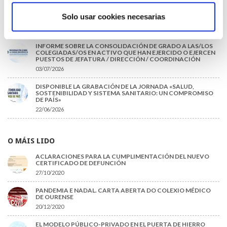
EL COLEGIO DE MÉDICOS DE OURENSE EXIGE MEDIDAS
URGENTES ANTE LA SITUACIÓN CRÍTICA DEL SERVICIO DE
Solo usar cookies necesarias
URGENCIAS DEL CHUO
09/07/2026
INFORME SOBRE LA CONSOLIDACIÓN DE GRADO A LAS/LOS
COLEGIADAS/OS EN ACTIVO QUE HAN EJERCIDO O EJERCEN
PUESTOS DE JEFATURA / DIRECCIÓN / COORDINACIÓN
03/07/2026
DISPONIBLE LA GRABACIÓN DE LA JORNADA «SALUD,
SOSTENIBILIDAD Y SISTEMA SANITARIO: UN COMPROMISO
DE PAÍS»
22/06/2026
O MÁIS LIDO
ACLARACIONES PARA LA CUMPLIMENTACIÓN DEL NUEVO
CERTIFICADO DE DEFUNCIÓN
27/10/2020
PANDEMIA E NADAL. CARTA ABERTA DO COLEXIO MÉDICO
DE OURENSE
20/12/2020
EL MODELO PÚBLICO-PRIVADO EN EL PUERTA DE HIERRO