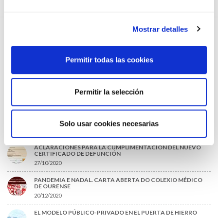
EL COLEGIO DE MÉDICOS DE OURENSE EXIGE MEDIDAS
URGENTES ANTE LA SITUACIÓN CRÍTICA DEL SERVICIO DE
URGENCIAS DEL CHUO
09/07/2026
Mostrar detalles
INFORME SOBRE LA CONSOLIDACIÓN DE GRADO A LAS/LOS
COLEGIADAS/OS EN ACTIVO QUE HAN EJERCIDO O EJERCEN
PUESTOS DE JEFATURA / DIRECCIÓN / COORDINACIÓN
Permitir todas las cookies
03/07/2026
DISPONIBLE LA GRABACIÓN DE LA JORNADA «SALUD,
SOSTENIBILIDAD Y SISTEMA SANITARIO: UN COMPROMISO
Permitir la selección
DE PAÍS»
22/06/2026
Solo usar cookies necesarias
O MÁIS LIDO
ACLARACIONES PARA LA CUMPLIMENTACIÓN DEL NUEVO
CERTIFICADO DE DEFUNCIÓN
27/10/2020
PANDEMIA E NADAL. CARTA ABERTA DO COLEXIO MÉDICO
DE OURENSE
20/12/2020
EL MODELO PÚBLICO-PRIVADO EN EL PUERTA DE HIERRO