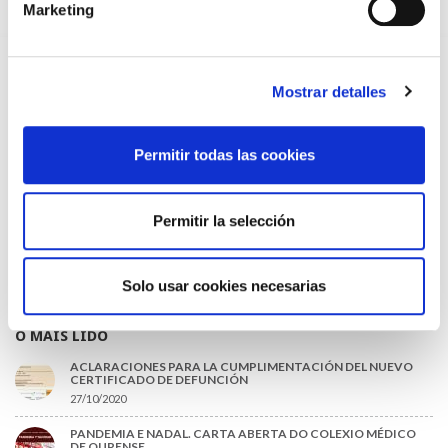
CONDICIONES DE LOS MÉDICOS QUE ATIENDEN A
Marketing
MUTUALISTAS
09/07/2026
EL COLEGIO DE MÉDICOS DE OURENSE EXIGE MEDIDAS
URGENTES ANTE LA SITUACIÓN CRÍTICA DEL SERVICIO DE
Mostrar detalles
URGENCIAS DEL CHUO
09/07/2026
INFORME SOBRE LA CONSOLIDACIÓN DE GRADO A LAS/LOS
Permitir todas las cookies
COLEGIADAS/OS EN ACTIVO QUE HAN EJERCIDO O EJERCEN
PUESTOS DE JEFATURA / DIRECCIÓN / COORDINACIÓN
03/07/2026
Permitir la selección
DISPONIBLE LA GRABACIÓN DE LA JORNADA «SALUD,
SOSTENIBILIDAD Y SISTEMA SANITARIO: UN COMPROMISO
DE PAÍS»
22/06/2026
Solo usar cookies necesarias
O MÁIS LIDO
ACLARACIONES PARA LA CUMPLIMENTACIÓN DEL NUEVO
CERTIFICADO DE DEFUNCIÓN
27/10/2020
PANDEMIA E NADAL. CARTA ABERTA DO COLEXIO MÉDICO
DE OURENSE