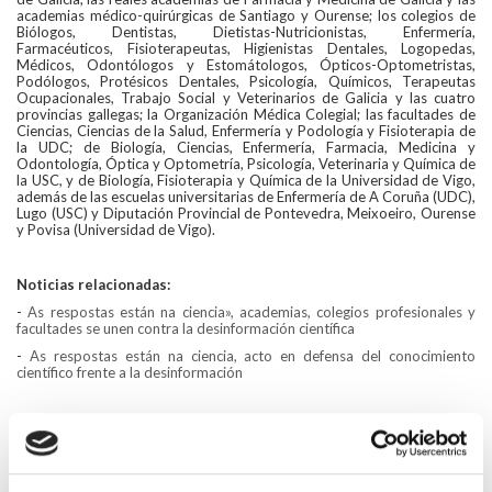
academias médico-quirúrgicas de Santiago y Ourense; los colegios de
Biólogos, Dentistas, Dietistas-Nutricionistas, Enfermería,
Farmacéuticos, Fisioterapeutas, Higienistas Dentales, Logopedas,
Médicos, Odontólogos y Estomátologos, Ópticos-Optometristas,
Podólogos, Protésicos Dentales, Psicología, Químicos, Terapeutas
Ocupacionales, Trabajo Social y Veterinarios de Galicia y las cuatro
provincias gallegas; la Organización Médica Colegial; las facultades de
Ciencias, Ciencias de la Salud, Enfermería y Podología y Fisioterapia de
la UDC; de Biología, Ciencias, Enfermería, Farmacia, Medicina y
Odontología, Óptica y Optometría, Psicología, Veterinaria y Química de
la USC, y de Biología, Fisioterapia y Química de la Universidad de Vigo,
además de las escuelas universitarias de Enfermería de A Coruña (UDC),
Lugo (USC) y Diputación Provincial de Pontevedra, Meixoeiro, Ourense
y Povisa (Universidad de Vigo).
Noticias relacionadas:
-
As respostas están na ciencia», academias, colegios profesionales y
facultades se unen contra la desinformación científica
-
As respostas están na ciencia, acto en defensa del conocimiento
científico frente a la desinformación
Descargar manifesto-respostas-estan-na-ciencia-gal.pdf
Descargar manifiesto-respostas-estan-na-ciencia-esp.pdf