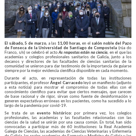
El sábado, 5 de marzo
, a las
11,00 horas
, en el
salón noble del Pazo
de Fonseca de la Universidad de Santiago de Compostela
(rúa do
Franco, s/n) se celebró el acto
As respostas están na ciencia
, en el que las
academias y colegios profesionales sanitarios de Galicia, junto a los
decanos y directores de las facultades de ciencias sanitarias de la
comunidad se unieron para dar testimonio de la importancia de guiarse
siempre por la mejor evidencia científica disponible en cada momento.
Durante el acto, en representación de todas las instituciones
participantes, el profesor
Ángel Carracedo
leyó un manifiesto (adjunto
a esta noticia) para mostrar el compromiso de todas ellas con el
conocimiento científico para evitar que ciertos mensajes, que carecen
de base racional y de rigor, sirvan como fuente de desinformación y
generen expectativas erróneas en los pacientes, como ha sucedido a lo
largo de la pandemia por covid-19.
Se trata de un
evento histórico
: por primera vez, los colegios
profesionales, las academias y las facultades relacionadas con las
ciencias de la salud se unirán por una causa común. En total, han sido
convocadas a participar más de 60 instituciones: la Real Academia
Galega de Ciencias, las academias de Ciencias Veterinarias y Enfermería
de Galicia, las reales academias de Farmacia y Medicina de Galicia y las