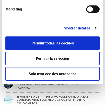
DESTACADAS
Marketing
LA ALIANZA MÉDICA POR LA SALUD PLANETARIA SE ADHIERE
AL PACTO DE ESTADO FRENTE A LA EMERGENCIA CLIMÁTICA
03/08/2026
PREMIOS DE LA REAL ACADEMIA DE MEDICINA DE GALICIA
Mostrar detalles
2026
31/07/2026
Permitir todas las cookies
CARTA DEL PRESIDENTE DE MUTUAL MÉDICA SOBRE LA
REFORMA DE LAS MUTUALIDADES ALTERNATIVAS Y LA
PASARELA AL RETA
28/07/2026
Permitir la selección
EL COLEGIO MÉDICO DE OURENSE CONVOCA EL I CERTAMEN
DE CASOS CLÍNICOS PARA MÉDICOS INTERNOS RESIDENTES
(MIR)
22/07/2026
Solo usar cookies necesarias
TRÁFICO SUPRIME LAS EXENCIONES MÉDICAS PARA EL USO
DEL CASCO Y DEL CINTURÓN DE SEGURIDAD
13/07/2026
EL AUMENTO DE PRIMAS A MUFACE NO MEJORA LAS
CONDICIONES DE LOS MÉDICOS QUE ATIENDEN A
MUTUALISTAS