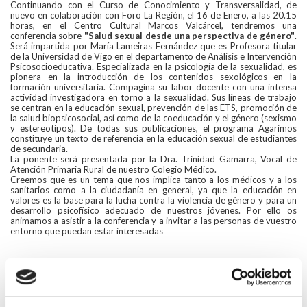
Continuando con el Curso de Conocimiento y Transversalidad, de
nuevo en colaboración con Foro La Región, el 16 de Enero, a las 20.15
horas, en el Centro Cultural Marcos Valcárcel, tendremos una
conferencia sobre
"Salud sexual desde una perspectiva de género"
.
Será impartida por María Lameiras Fernández que es Profesora titular
de la Universidad de Vigo en el departamento de Análisis e Intervención
Psicosocioeducativa. Especializada en la psicología de la sexualidad, es
pionera en la introducción de los contenidos sexológicos en la
formación universitaria. Compagina su labor docente con una intensa
actividad investigadora en torno a la sexualidad. Sus líneas de trabajo
se centran en la educación sexual, prevención de las ETS, promoción de
la salud biopsicosocial, así como de la coeducación y el género (sexismo
y estereotipos). De todas sus publicaciones, el programa Agarimos
constituye un texto de referencia en la educación sexual de estudiantes
de secundaria.
La ponente será presentada por la Dra. Trinidad Gamarra, Vocal de
Atención Primaria Rural de nuestro Colegio Médico.
Creemos que es un tema que nos implica tanto a los médicos y a los
sanitarios como a la ciudadanía en general, ya que la educación en
valores es la base para la lucha contra la violencia de género y para un
desarrollo psicofísico adecuado de nuestros jóvenes. Por ello os
animamos a asistir a la conferencia y a invitar a las personas de vuestro
entorno que puedan estar interesadas
Descargar cartel-curso-conocimiento-transversalidad-
en-medicina.pdf