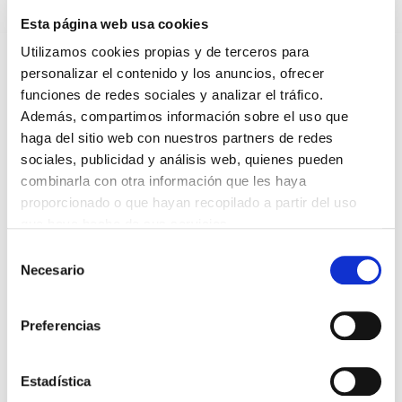
Esta página web usa cookies
Voltar
Utilizamos cookies propias y de terceros para
Compartir en:
personalizar el contenido y los anuncios, ofrecer
funciones de redes sociales y analizar el tráfico.
FAI UN COMENTARIO
Además, compartimos información sobre el uso que
haga del sitio web con nuestros partners de redes
sociales, publicidad y análisis web, quienes pueden
combinarla con otra información que les haya
proporcionado o que hayan recopilado a partir del uso
que haya hecho de sus servicios.
*Campos obrigatorios
Selección
Necesario
de
consentimiento
Preferencias
Lin e acepto a
Política de privacidade
*
Estadística