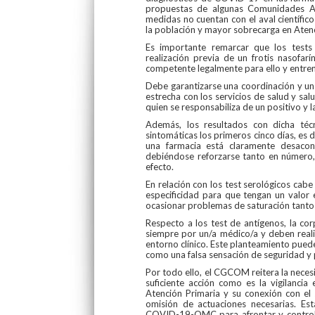
propuestas de algunas Comunidades A
medidas no cuentan con el aval científic
la población y mayor sobrecarga en Atenc
Es importante remarcar que los tests 
realización previa de un frotis nasofar
competente legalmente para ello y entren
Debe garantizarse una coordinación y un d
estrecha con los servicios de salud y sa
quien se responsabiliza de un positivo y l
Además, los resultados con dicha téc
sintomáticas los primeros cinco días, es 
una farmacia está claramente desacon
debiéndose reforzarse tanto en número, 
efecto.
En relación con los test serológicos cab
especificidad para que tengan un valor 
ocasionar problemas de saturación tanto 
Respecto a los test de antígenos, la co
siempre por un/a médico/a y deben reali
entorno clínico. Este planteamiento pued
como una falsa sensación de seguridad y 
Por todo ello, el CGCOM reitera la nece
suficiente acción como es la vigilancia 
Atención Primaria y su conexión con el
omisión de actuaciones necesarias. Es
COVID-19-OMC para afrontar y controla