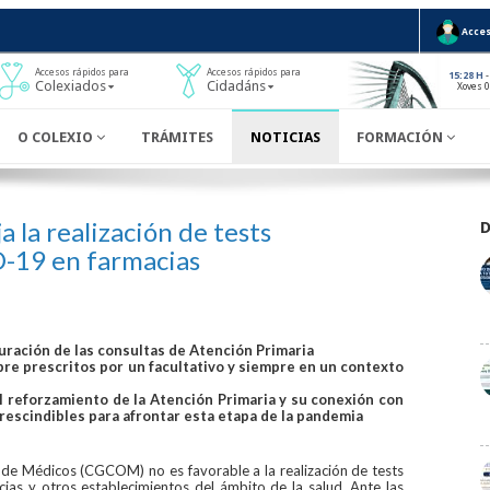
Acces
Accesos rápidos para
Accesos rápidos para
-
15:28 H
Colexiados
Cidadáns
Xoves 
O COLEXIO
TRÁMITES
NOTICIAS
FORMACIÓN
la realización de tests
-19 en farmacias
ración de las consultas de Atención Primaria
re prescritos por un facultativo y siempre en un contexto
el reforzamiento de la Atención Primaria y su conexión con
prescindibles para afrontar esta etapa de la pandemia
s de Médicos (CGCOM) no es favorable a la realización de tests
as y otros establecimientos del ámbito de la salud. Ante las