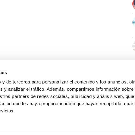
ies
 y de terceros para personalizar el contenido y los anuncios, of
s y analizar el tráfico. Además, compartimos información sobre
stros partners de redes sociales, publicidad y análisis web, qu
ación que les haya proporcionado o que hayan recopilado a parti
rvicios.
GUÍA WEB
DATOS DE CONTACTO
O Colexio
Aviso legal
Rúa Juan XXIII, 19 · 32003 Ourense
Noticias
Política de cookies
988 21 05 93