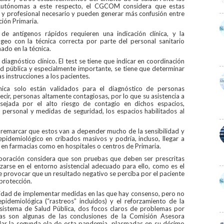
utónomas a este respecto, el CGCOM considera que estas
o y profesional necesario y pueden generar más confusión entre
ión Primaria.
de antígenos rápidos requieren una indicación clínica, y la
íngeo con la técnica correcta por parte del personal sanitario
ado en la técnica.
iagnóstico clínico. El test se tiene que indicar en coordinación
lud pública y especialmente importante, se tiene que determinar
as instrucciones a los pacientes.
nica solo están validados para el diagnóstico de personas
decir, personas altamente contagiosas, por lo que su asistencia a
sejada por el alto riesgo de contagio en dichos espacios,
personal y medidas de seguridad, los espacios habilitados al
e remarcar que estos van a depender mucho de la sensibilidad y
epidemiológico en cribados masivos y podría, incluso, llegar a
en farmacias como en hospitales o centros de Primaria.
rporación considera que son pruebas que deben ser prescritas
zarse en el entorno asistencial adecuado para ello, como es el
e provocar que un resultado negativo se perciba por el paciente
protección.
sidad de implementar medidas en las que hay consenso, pero no
epidemiológica (“rastreos” incluidos) y el reforzamiento de la
 sistema de Salud Pública, dos focos claros de problemas por
tas son algunas de las conclusiones de la Comisión Asesora
r la segunda ola de esta pandemia, plasmadas en su décimo