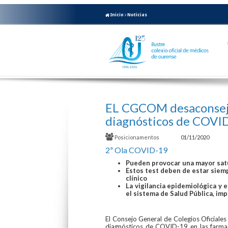
Inicio
Noticias
EL CGCOM desaconseja 
diagnósticos de COVID
Posicionamentos
01/11/2020
2ª Ola COVID-19
Pueden provocar una mayor satu
Estos test deben de estar siemp
clínico
La vigilancia epidemiológica y 
el sistema de Salud Pública, im
El Consejo General de Colegios Oficiale
diagnósticos de COVID-19 en las farmaci