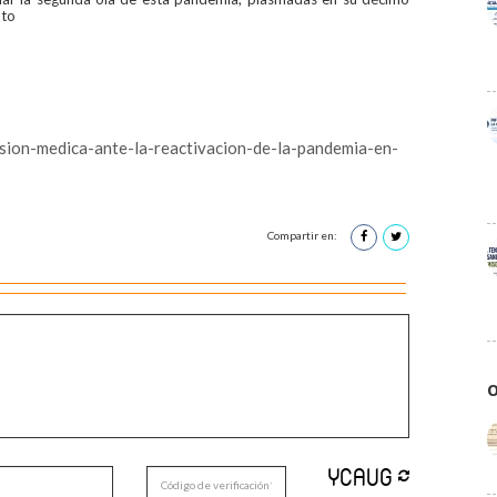
nto
sion-medica-ante-la-reactivacion-de-la-pandemia-en-
Compartir en:
O