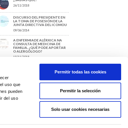
26/11/2018
DISCURSO DEL PRESIDENTE EN
LA TOMA DE POSESIÓN DE LA
JUNTA DIRECTIVA DEL ICOMOU
09/06/2014
A ENFERMIADE ALÉRXICA NA
CONSULTA DE MEDICINA DE
FAMILIA. ¿QUÉ PODE APORTAR
O ALERGÓLOGO?
15/11/2018
¿CÓMO PREPARAR UNA TESIS O
UN TRABAJO FIN DE GRADO?
Permitir todas las cookies
29/11/2017
recer
 el uso que
Permitir la selección
ienes pueden
r del uso
Solo usar cookies necesarias
Colexio Médicos
Ourense