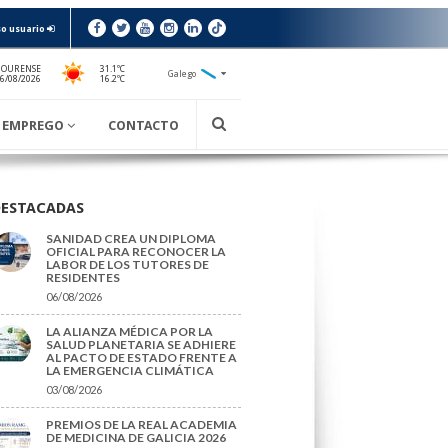
o usuario
 OURENSE
31.1ºC
Galego
16.2ºC
06/08/2026
EMPREGO
CONTACTO
DESTACADAS
SANIDAD CREA UN DIPLOMA
OFICIAL PARA RECONOCER LA
LABOR DE LOS TUTORES DE
RESIDENTES
06/08/2026
LA ALIANZA MÉDICA POR LA
SALUD PLANETARIA SE ADHIERE
AL PACTO DE ESTADO FRENTE A
LA EMERGENCIA CLIMÁTICA
03/08/2026
PREMIOS DE LA REAL ACADEMIA
DE MEDICINA DE GALICIA 2026