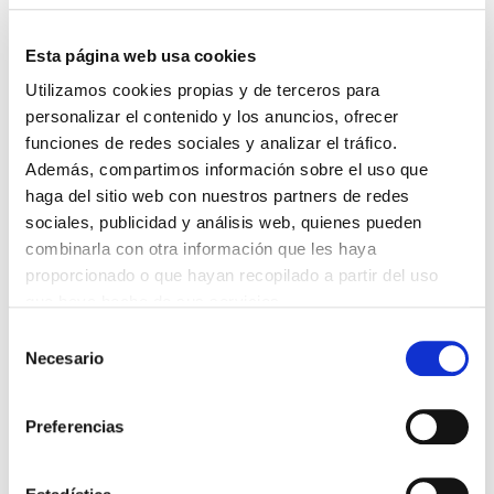
Esta página web usa cookies
Utilizamos cookies propias y de terceros para
DESTACADAS
personalizar el contenido y los anuncios, ofrecer
SANIDAD CREA UN DIPLOMA OFICIAL PARA RECONOCER LA
LABOR DE LOS TUTORES DE RESIDENTES
funciones de redes sociales y analizar el tráfico.
06/08/2026
Además, compartimos información sobre el uso que
haga del sitio web con nuestros partners de redes
LA ALIANZA MÉDICA POR LA SALUD PLANETARIA SE ADHIERE
AL PACTO DE ESTADO FRENTE A LA EMERGENCIA CLIMÁTICA
sociales, publicidad y análisis web, quienes pueden
03/08/2026
combinarla con otra información que les haya
PREMIOS DE LA REAL ACADEMIA DE MEDICINA DE GALICIA
proporcionado o que hayan recopilado a partir del uso
2026
que haya hecho de sus servicios.
31/07/2026
Selección
CARTA DEL PRESIDENTE DE MUTUAL MÉDICA SOBRE LA
Necesario
REFORMA DE LAS MUTUALIDADES ALTERNATIVAS Y LA
de
PASARELA AL RETA
consentimiento
28/07/2026
Preferencias
EL COLEGIO MÉDICO DE OURENSE CONVOCA EL I CERTAMEN
DE CASOS CLÍNICOS PARA MÉDICOS INTERNOS RESIDENTES
(MIR)
22/07/2026