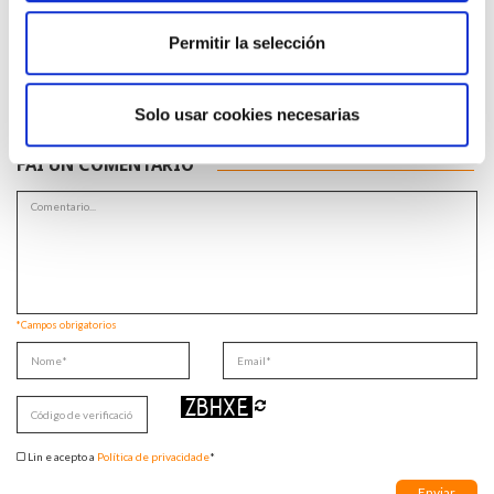
Consejos para auto protegerse ante las respuestas inmaduras y
contradictorias de gobiernos e instituciones (
acceder aquí
)
Permitir la selección
Voltar
Solo usar cookies necesarias
Compartir en:
FAI UN COMENTARIO
*Campos obrigatorios
Lin e acepto a
Política de privacidade
*