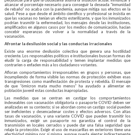
perjudicial para que la ciudadanía asuma la situación actual: inmunizar y
alcanzar el porcentaje necesario para conseguir la deseada “inmunidad
de rebaño” no acaba con la pandemia, aunque mitiga sus efectos en la
salud. Pese a que desde el ámbito científico y profesional se insistía en
que las vacunas no tenían un efecto esterilizante, y que los inmunizados
podrían trasmitir la enfermedad, los mensajes desde las instituciones,
amplificados en algunos casos por los medios de comunicación, hacían
concebir esperanzas de volver a la normalidad a través de la
vacunación.
Afrontar la desilusión social y las conductas irracionales
Existe una enorme desilusión colectiva que genera una hostilidad
creciente. Los responsables políticos e institucionales buscan formas de
eludir la carga de responsabilidad y temen implantar medidas que
contrarien o enfaden más a los ciudadanos-votantes.
Afloran comportamientos irresponsables en grupos y personas, que
incumpliendo de forma visible las normas de protección exhiben esas
transgresiones como manifestación de protesta y rebeldía. El mensaje
de que “ómicron mata mucho menos” ha ayudado a alimentar en
población juvenil estas conductas inapropiadas.
Las medidas que se centran en castigar los comportamientos
indeseables con vacunación obligatoria o pasaporte COVID deben ser
analizadas en su contexto; si se abordan como un castigo social pueden
ser ineficientes y desencadenar costes y efectos adversos. Con altas
tasas de vacunación, y una variante COVID que pueden trasmitir los
inmunizados, exigir un pasaporte no garantiza el control de la
transmisión en locales cerrados y puede dar una falsa seguridad que
relaje la protección. Exigir el uso de mascarillas en exteriores tiene una
efectividad mínima por sí misma, aunque pueda alentar indirectamente