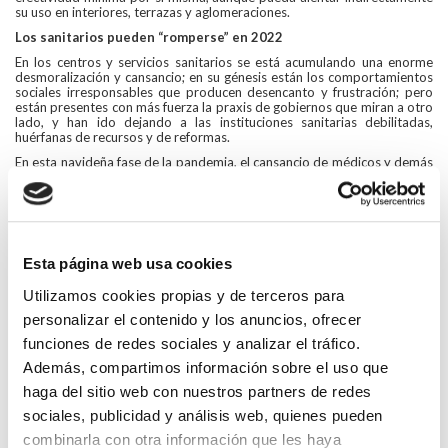
su uso en interiores, terrazas y aglomeraciones.
Los sanitarios pueden “romperse” en 2022
En los centros y servicios sanitarios se está acumulando una enorme
desmoralización y cansancio; en su génesis están los comportamientos
sociales irresponsables que producen desencanto y frustración; pero
están presentes con más fuerza la praxis de gobiernos que miran a otro
lado, y han ido dejando a las instituciones sanitarias debilitadas,
huérfanas de recursos y de reformas.
En esta navideña fase de la pandemia, el cansancio de médicos y demás
trabajadores de la Sanidad añade más desesperanza: cuando más se
necesita un descanso, cuando se empezaba la recuperación de las
agendas de pacientes noCovid, la sexta ola viene a sobrecargar los
servicios y a volver a suspender su actividad programada, acumulando
carga asistencial para el primer trimestre del nuevo año.
Además del reforzamiento de infraestructuras y plantillas, necesitamos
Esta página web usa cookies
que este contrato social implícito termine con el maltrato en la
contratación de profesionales: disminuir la temporalidad y mejorar la
Utilizamos cookies propias y de terceros para
calidad del empleo médico y sanitario, es precondición para retener a
personalizar el contenido y los anuncios, ofrecer
los profesionales que formamos, y alinear su motivación con la misión
del Sistema Nacional de Salud.
funciones de redes sociales y analizar el tráfico.
El discurso político debe insistir en el agradecimiento al sobreesfuerzo
Además, compartimos información sobre el uso que
que los sanitarios están haciendo desde hace ya casi dos años,
haga del sitio web con nuestros partners de redes
incrementado en esta sexta ola y no en lo contrario, como a veces se ha
manifestado.
sociales, publicidad y análisis web, quienes pueden
Combatir la “fatiga política pandémica”
combinarla con otra información que les haya