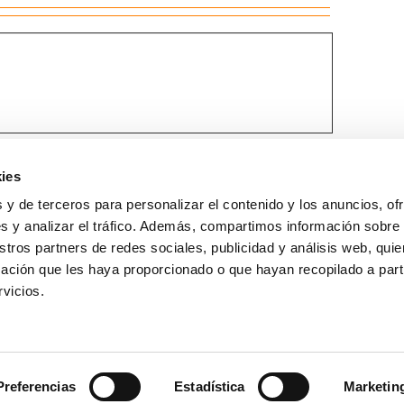
ies
 y de terceros para personalizar el contenido y los anuncios, of
Lin e acepto a
Política de privacidade
*
s y analizar el tráfico. Además, compartimos información sobre
stros partners de redes sociales, publicidad y análisis web, qu
ación que les haya proporcionado o que hayan recopilado a parti
rvicios.
GUÍA WEB
DATOS DE CONTACTO
O Colexio
Aviso legal
Rúa Juan XXIII, 19 · 32003 Ourense
Noticias
Política de cookies
988 21 05 93
Trámites
Xestionar cookies
988 21 09 33
Formación
Política Privacidade
Preferencias
Estadística
Marketin
Emprego
colegiomedico@cmourense.org
Contacto
Acceso usuario