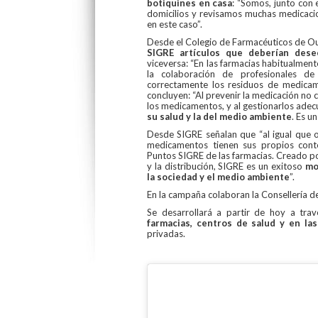
botiquines en casa
: “Somos, junto con 
domicilios y revisamos muchas medicacio
en este caso”.
Desde el Colegio de Farmacéuticos de O
SIGRE artículos que deberían des
viceversa: “En las farmacias habitualme
la colaboración de profesionales d
correctamente los residuos de medicam
concluyen: “Al prevenir la medicación no c
los medicamentos, y al gestionarlos ade
su salud y la del medio ambiente
. Es u
Desde SIGRE señalan que “al igual que o
medicamentos tienen sus propios cont
Puntos SIGRE de las farmacias. Creado por
y la distribución, SIGRE es un exitoso
mo
la sociedad y el medio ambiente
”.
En la campaña colaboran la Consellería de
Se desarrollará a partir de hoy a tr
farmacias, centros de salud y en la
privadas.