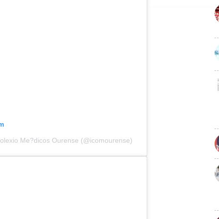
am
Colexio Me?dicos Ourense (@icomourense)