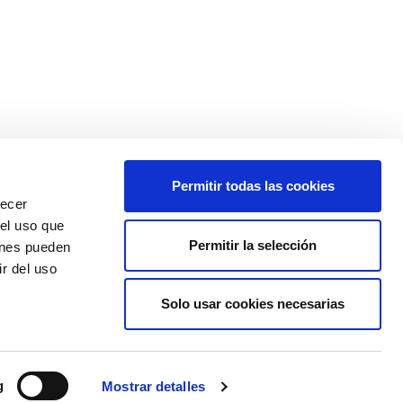
Permitir todas las cookies
recer
 el uso que
Permitir la selección
ienes pueden
r del uso
Solo usar cookies necesarias
Colexio Médicos
Ourense
g
Mostrar detalles