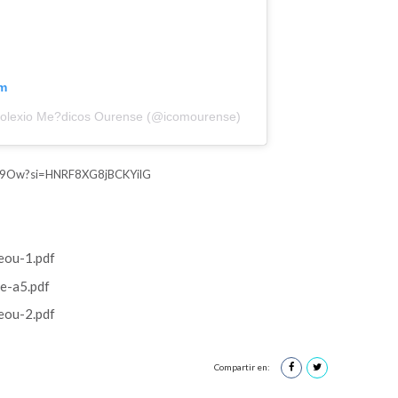
am
Colexio Me?dicos Ourense (@icomourense)
gD9Ow?si=HNRF8XG8jBCKYilG
eou-1.pdf
e-a5.pdf
eou-2.pdf
Compartir en: