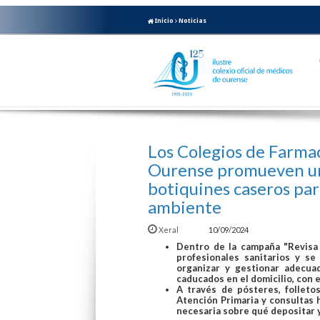
Inicio
Noticias
Los Colegios de Farma
Ourense promueven un
botiquines caseros para
ambiente
Xeral
10/09/2024
Dentro de la campaña "Revisa
profesionales sanitarios y s
organizar y gestionar adecu
caducados en el domicilio, con e
A través de pósteres, folleto
Atención Primaria y consultas h
necesaria sobre qué depositar y