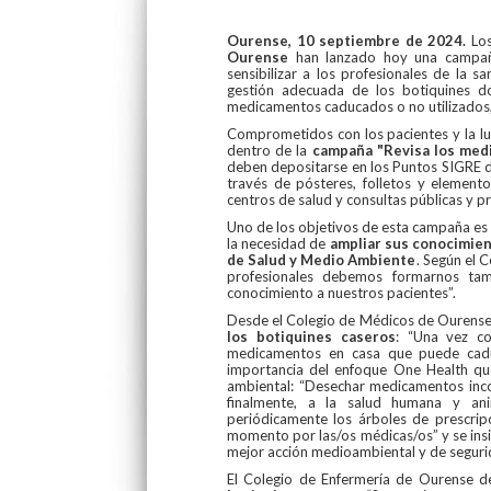
Ourense, 10 septiembre de 2024.
Lo
Ourense
han lanzado hoy una campaña
sensibilizar a los profesionales de la 
gestión adecuada de los botiquines d
medicamentos caducados o no utilizados, 
Comprometidos con los pacientes y la luc
dentro de la
campaña "Revisa los med
deben depositarse en los Puntos SIGRE d
través de pósteres, folletos y element
centros de salud y consultas públicas y pr
Uno de los objetivos de esta campaña es i
la necesidad de
ampliar sus conocimien
de Salud y Medio Ambiente
. Según el 
profesionales debemos formarnos tam
conocimiento a nuestros pacientes”.
Desde el Colegio de Médicos de Ourense 
los botiquines caseros
: “Una vez co
medicamentos en casa que puede caduc
importancia del enfoque One Health qu
ambiental: “Desechar medicamentos incor
finalmente, a la salud humana y ani
periódicamente los árboles de prescrip
momento por las/os médicas/os” y se insi
mejor acción medioambiental y de segurid
El Colegio de Enfermería de Ourense d