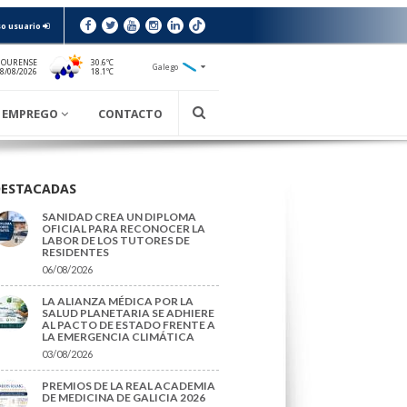
o usuario
 OURENSE
30.6ºC
Galego
18.1ºC
08/08/2026
EMPREGO
CONTACTO
DESTACADAS
SANIDAD CREA UN DIPLOMA
OFICIAL PARA RECONOCER LA
LABOR DE LOS TUTORES DE
RESIDENTES
06/08/2026
LA ALIANZA MÉDICA POR LA
SALUD PLANETARIA SE ADHIERE
AL PACTO DE ESTADO FRENTE A
LA EMERGENCIA CLIMÁTICA
03/08/2026
PREMIOS DE LA REAL ACADEMIA
DE MEDICINA DE GALICIA 2026