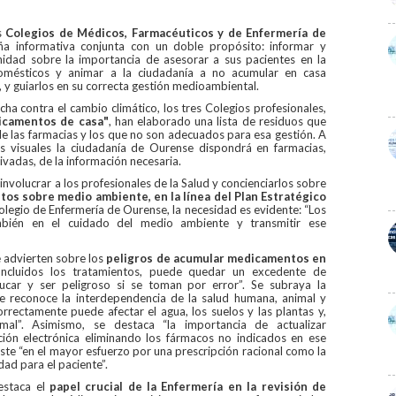
s
Colegios de Médicos, Farmacéuticos y de Enfermería de
 informativa conjunta con un doble propósito: informar y
sanidad sobre la importancia de asesorar a sus pacientes en la
omésticos y animar a la ciudadanía a no acumular en casa
y guiarlos en su correcta gestión medioambiental.
ha contra el cambio climático, los tres Colegios profesionales,
icamentos de casa"
, han elaborado una lista de residuos que
e las farmacias y los que no son adecuados para esa gestión. A
os visuales la ciudadanía de Ourense dispondrá en farmacias,
ivadas, de la información necesaria.
nvolucrar a los profesionales de la Salud y concienciarlos sobre
tos sobre medio ambiente, en la línea del Plan Estratégico
Colegio de Enfermería de Ourense, la necesidad es evidente: “Los
bién en el cuidado del medio ambiente y transmitir ese
advierten sobre los
peligros de acumular medicamentos en
ncluidos los tratamientos, puede quedar un excedente de
ar y ser peligroso si se toman por error”. Se subraya la
e reconoce la interdependencia de la salud humana, animal y
rectamente puede afectar el agua, los suelos y las plantas y,
mal”. Asimismo, se destaca “la importancia de actualizar
ción electrónica eliminando los fármacos no indicados en ese
ste “en el mayor esfuerzo por una prescripción racional como la
ad para el paciente”.
estaca el
papel crucial de la Enfermería en la revisión de