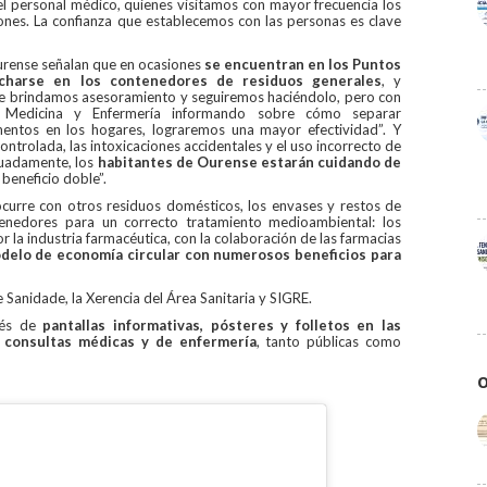
el personal médico, quienes visitamos con mayor frecuencia los
nes. La confianza que establecemos con las personas es clave
urense señalan que en ocasiones
se encuentran en los Puntos
echarse en los contenedores de residuos generales
, y
nte brindamos asesoramiento y seguiremos haciéndolo, pero con
e Medicina y Enfermería informando sobre cómo separar
entos en los hogares, lograremos una mayor efectividad”. Y
ontrolada, las intoxicaciones accidentales y el uso incorrecto de
cuadamente, los
habitantes de Ourense estarán cuidando de
n beneficio doble”.
curre con otros residuos domésticos, los envases y restos de
enedores para un correcto tratamiento medioambiental: los
 la industria farmacéutica, con la colaboración de las farmacias
delo de economía circular con numerosos beneficios para
 Sanidade, la Xerencia del Área Sanitaria y SIGRE.
avés de
pantallas informativas, pósteres y folletos en las
s consultas médicas y de enfermería
, tanto públicas como
O