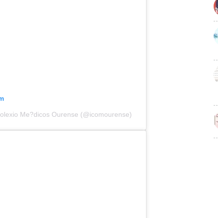
am
Colexio Me?dicos Ourense (@icomourense)