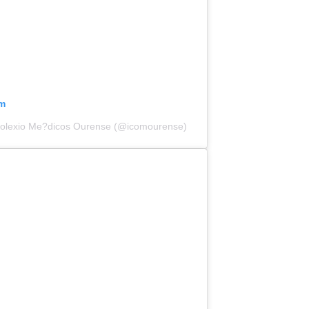
am
Colexio Me?dicos Ourense (@icomourense)