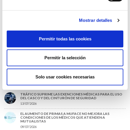
LA ALIANZA MÉDICA POR LA SALUD PLANETARIA SE ADHIERE
AL PACTO DE ESTADO FRENTE A LA EMERGENCIA CLIMÁTICA
03/08/2026
Mostrar detalles
PREMIOS DE LA REAL ACADEMIA DE MEDICINA DE GALICIA
2026
31/07/2026
Permitir todas las cookies
CARTA DEL PRESIDENTE DE MUTUAL MÉDICA SOBRE LA
REFORMA DE LAS MUTUALIDADES ALTERNATIVAS Y LA
PASARELA AL RETA
Permitir la selección
28/07/2026
EL COLEGIO MÉDICO DE OURENSE CONVOCA EL I CERTAMEN
DE CASOS CLÍNICOS PARA MÉDICOS INTERNOS RESIDENTES
Solo usar cookies necesarias
(MIR)
22/07/2026
TRÁFICO SUPRIME LAS EXENCIONES MÉDICAS PARA EL USO
DEL CASCO Y DEL CINTURÓN DE SEGURIDAD
13/07/2026
EL AUMENTO DE PRIMAS A MUFACE NO MEJORA LAS
CONDICIONES DE LOS MÉDICOS QUE ATIENDEN A
MUTUALISTAS
09/07/2026