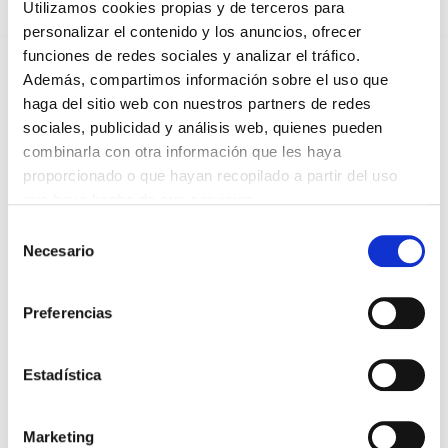
Utilizamos cookies propias y de terceros para
FAI UN COMENTARIO
personalizar el contenido y los anuncios, ofrecer
funciones de redes sociales y analizar el tráfico.
Además, compartimos información sobre el uso que
haga del sitio web con nuestros partners de redes
sociales, publicidad y análisis web, quienes pueden
combinarla con otra información que les haya
*Campos obrigatorios
proporcionado o que hayan recopilado a partir del uso
que haya hecho de sus servicios.
Selección
Necesario
de
consentimiento
Lin e acepto a
Política de privacidade
*
Preferencias
Estadística
DESTACADAS
SANIDAD CREA UN DIPLOMA OFICIAL PARA RECONOCER LA
LABOR DE LOS TUTORES DE RESIDENTES
Marketing
06/08/2026