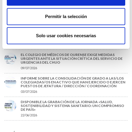
22/07/2026
TRÁFICO SUPRIME LAS EXENCIONES MÉDICAS PARA EL USO
DEL CASCO Y DEL CINTURÓN DE SEGURIDAD
Permitir la selección
13/07/2026
EL AUMENTO DE PRIMAS A MUFACE NO MEJORA LAS
CONDICIONES DE LOS MÉDICOS QUE ATIENDEN A
Solo usar cookies necesarias
MUTUALISTAS
09/07/2026
EL COLEGIO DE MÉDICOS DE OURENSE EXIGE MEDIDAS
URGENTES ANTE LA SITUACIÓN CRÍTICA DEL SERVICIO DE
URGENCIAS DEL CHUO
09/07/2026
INFORME SOBRE LA CONSOLIDACIÓN DE GRADO A LAS/LOS
COLEGIADAS/OS EN ACTIVO QUE HAN EJERCIDO O EJERCEN
PUESTOS DE JEFATURA / DIRECCIÓN / COORDINACIÓN
03/07/2026
DISPONIBLE LA GRABACIÓN DE LA JORNADA «SALUD,
SOSTENIBILIDAD Y SISTEMA SANITARIO: UN COMPROMISO
DE PAÍS»
22/06/2026