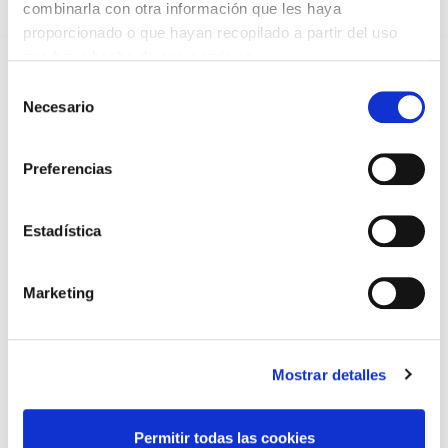
Lin e acepto a
Política de privacidade
*
combinarla con otra información que les haya
proporcionado o que hayan recopilado a partir del uso
que haya hecho de sus servicios.
Selección
DESTACADAS
Necesario
de
SANIDAD CREA UN DIPLOMA OFICIAL PARA RECONOCER LA
consentimiento
LABOR DE LOS TUTORES DE RESIDENTES
06/08/2026
Preferencias
LA ALIANZA MÉDICA POR LA SALUD PLANETARIA SE ADHIERE
AL PACTO DE ESTADO FRENTE A LA EMERGENCIA CLIMÁTICA
03/08/2026
Estadística
PREMIOS DE LA REAL ACADEMIA DE MEDICINA DE GALICIA
2026
Marketing
31/07/2026
CARTA DEL PRESIDENTE DE MUTUAL MÉDICA SOBRE LA
REFORMA DE LAS MUTUALIDADES ALTERNATIVAS Y LA
PASARELA AL RETA
28/07/2026
Mostrar detalles
EL COLEGIO MÉDICO DE OURENSE CONVOCA EL I CERTAMEN
DE CASOS CLÍNICOS PARA MÉDICOS INTERNOS RESIDENTES
(MIR)
Permitir todas las cookies