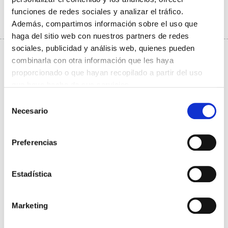
Xeral
30/05/2022
funciones de redes sociales y analizar el tráfico.
Además, compartimos información sobre el uso que
Ler máis
haga del sitio web con nuestros partners de redes
sociales, publicidad y análisis web, quienes pueden
combinarla con otra información que les haya
proporcionado o que hayan recopilado a partir del uso
que haya hecho de sus servicios.
Selección
Necesario
de
consentimiento
Preferencias
Estadística
Marketing
MÁIS CASOS E NOVAS VARIANTES: CIENTÍFICOS
GALEGOS ALERTAN DA RETIRADA DE MÁSCARAS NO
INTERIOR.