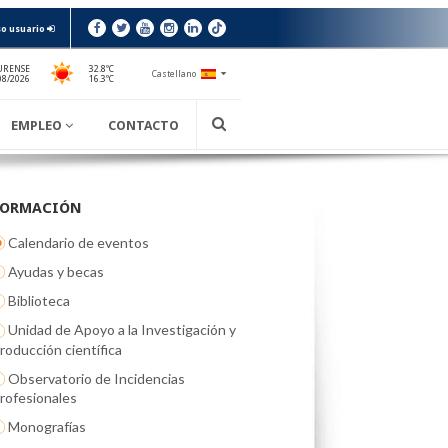
o usuario
URENSE
32.8ºC
Castellano
16.3ºC
08/2026
EMPLEO
CONTACTO
FORMACIÓN
Calendario de eventos
Ayudas y becas
Biblioteca
Unidad de Apoyo a la Investigación y
roducción científica
Observatorio de Incidencias
rofesionales
Monografías