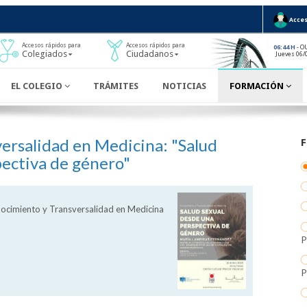
Acces
Accesos rápidos para
Accesos rápidos para
- O
06:44 H
Colegiados
Ciudadanos
Jueves 06/
EL COLEGIO
TRÁMITES
NOTICIAS
FORMACIÓN
ersalidad en Medicina: "Salud
pectiva de género"
cimiento y Transversalidad en Medicina
P
P