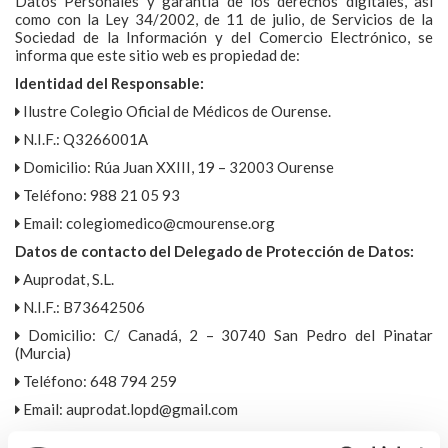
Datos Personales y garantía de los derechos digitales, así
como con la Ley 34/2002, de 11 de julio, de Servicios de la
Sociedad de la Información y del Comercio Electrónico, se
informa que este sitio web es propiedad de:
Identidad del Responsable:
Ilustre Colegio Oficial de Médicos de Ourense.
N.I.F.: Q3266001A
Domicilio: Rúa Juan XXIII, 19 – 32003 Ourense
Teléfono: 988 21 05 93
Email: colegiomedico@cmourense.org
Datos de contacto del Delegado de Protección de Datos:
Auprodat, S.L.
N.I.F.: B73642506
Domicilio: C/ Canadá, 2 – 30740 San Pedro del Pinatar
(Murcia)
Teléfono: 648 794 259
Email: auprodat.lopd@gmail.com
El contenido de esta web tiene por objeto informar de sus