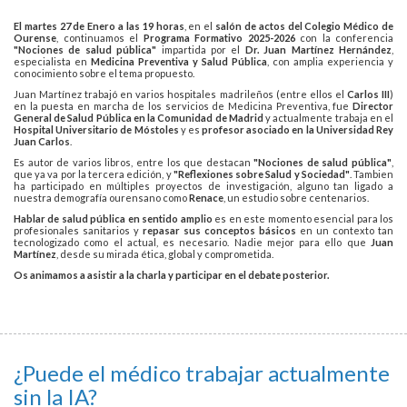
El martes 27 de Enero a las 19 horas
, en el
salón de actos del Colegio Médico de
Ourense
, continuamos el
Programa Formativo 2025-2026
con la conferencia
"Nociones de salud pública"
impartida por el
Dr. Juan Martínez Hernández
,
especialista en
Medicina Preventiva y Salud Pública
, con amplia experiencia y
conocimiento sobre el tema propuesto.
Juan Martínez trabajó en varios hospitales madrileños (entre ellos el
Carlos III
)
en la puesta en marcha de los servicios de Medicina Preventiva, fue
Director
General de Salud Pública en la Comunidad de Madrid
y actualmente trabaja en el
Hospital Universitario de Móstoles
y es
profesor asociado en la Universidad Rey
Juan Carlos
.
Es autor de varios libros, entre los que destacan
"Nociones de salud pública"
,
que ya va por la tercera edición, y
"Reflexiones sobre Salud y Sociedad"
. Tambien
ha participado en múltiples proyectos de investigación, alguno tan ligado a
nuestra demografía ourensano como
Renace
, un estudio sobre centenarios.
Hablar de salud pública en sentido amplio
es en este momento esencial para los
profesionales sanitarios y
repasar sus conceptos básicos
en un contexto tan
tecnologizado como el actual, es necesario. Nadie mejor para ello que
Juan
Martínez
, desde su mirada ética, global y comprometida.
Os animamos a asistir a la charla y participar en el debate posterior.
¿Puede el médico trabajar actualmente
sin la IA?