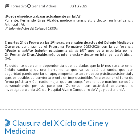
Formativo
General
Vídeos
30/10/2025
¿Puede el médico trabajar actualmente sin la IA?
Ponente:
Fernando Eiras Abalde
, médico intensivista y doctor en Inteligencia
Artificial (IA).
📍
Salón de Actos del Colegio | 19:00 h
El
martes 24 de Febrero a las 19 horas
, en el
salón de actos del Colegio Médico de
Ourense
, continuamos el Programa Formativo 2025-2026 con la conferencia
"¿Puede el médico trabajar actualmente sin la IA?"
que será
impartida por el
Dr. Fernando Eiras Abalde
, médico intensivista y doctor en Inteligencia Artificial
(IA).
Es evidente que con independencia que las dudas que la IA nos suscite en el
ámbito sanitario, es una herramienta que ya se está utilizando, que con
seguridad puede aportar un apoyo importante para nuestra práctica asistencial y
que, es posible, se convierta pronto en imprescindible. Para exponer el tema de
forma práctica y útil, nadie mejor que un compañero -al que muchos conocéis
personalmente por su paso por Ourense- con actividad asistencial e
investigadora en la UCI del Hospital Álvaro Cunqueiro de Vigo y doctor en IA.
🎬 Clausura del X Ciclo de Cine y
Medicina