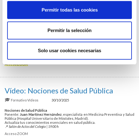
actualización del diagnóstico y
tratamiento
Permitir todas las cookies
Formativo
Vídeos
30/10/2025
Permitir la selección
Enfermedades de transmisión sexual: actualización del diagnóstico y
tratamiento
Ponente:
Isabel Losada Castillo
, microbióloga y coordinadora científica del PROA
Galicia.
Una revisión práctica y actualizada para el abordaje clínico.
Solo usar cookies necesarias
📍
Salón de Actos del Colegio | 19:00 h
Acceso ZOOM
Vídeo: Nociones de Salud Pública
Formativo
Vídeos
30/10/2025
Nociones de Salud Pública
Ponente:
Juan Martínez Hernández
, especialista en Medicina Preventiva y Salud
Pública (Hospital Universitario de Móstoles, Madrid).
Actualiza tus conocimientos esenciales en salud pública.
📍
Salón de Actos del Colegio | 19:00 h
Acceso ZOOM