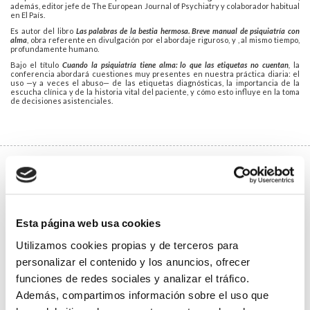
además, editor jefe de The European Journal of Psychiatry y colaborador habitual
en El País.
Es autor del libro
Las palabras de la bestia hermosa. Breve manual de psiquiatría con
alma
, obra referente en divulgación por el abordaje riguroso, y , al mismo tiempo,
profundamente humano.
Bajo el título
Cuando la psiquiatría tiene alma: lo que las etiquetas no cuentan
,
la
conferencia abordará cuestiones muy presentes en nuestra práctica diaria: el
uso —y a veces el abuso— de las etiquetas diagnósticas, la importancia de la
escucha clínica y de la historia vital del paciente, y cómo esto influye en la toma
de decisiones asistenciales.
Transformar la sanidad pública: ¿es
posible el cambio?
Formativo
Vídeos
30/10/2025
Esta página web usa cookies
Transformar la sanidad pública: ¿es posible el cambio?
Ponente:
Nacho Vallejo Maroto
, médico internista y experto en gestión clínica.
Utilizamos cookies propias y de terceros para
Análisis sobre los retos y oportunidades del sistema sanitario.
📍
Salón de Actos del Colegio | 19:00 h
personalizar el contenido y los anuncios, ofrecer
funciones de redes sociales y analizar el tráfico.
Acceso ZOOM
Además, compartimos información sobre el uso que
El
martes 19 de Mayo
, a las
19 horas
en la sede colegial (en formato mixto