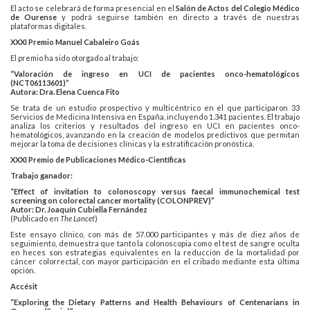
El acto se celebrará de forma presencial en el
Salón de Actos del Colegio Médico
de Ourense
y podrá seguirse también en directo a través de nuestras
plataformas digitales.
XXXI Premio Manuel Cabaleiro Goás
El premio ha sido otorgado al trabajo:
“Valoración de ingreso en UCI de pacientes onco-hematológicos
(NCT06113601)”
Autora: Dra. Elena Cuenca Fito
Se trata de un estudio prospectivo y multicéntrico en el que participaron 33
Servicios de Medicina Intensiva en España, incluyendo 1.341 pacientes. El trabajo
analiza los criterios y resultados del ingreso en UCI en pacientes onco-
hematológicos, avanzando en la creación de modelos predictivos que permitan
mejorar la toma de decisiones clínicas y la estratificación pronóstica.
XXXI Premio de Publicaciones Médico-Científicas
Trabajo ganador:
“Effect of invitation to colonoscopy versus faecal immunochemical test
screening on colorectal cancer mortality (COLONPREV)”
Autor: Dr. Joaquín Cubiella Fernández
(Publicado en
The Lancet
)
Este ensayo clínico, con más de 57.000 participantes y más de diez años de
seguimiento, demuestra que tanto la colonoscopia como el test de sangre oculta
en heces son estrategias equivalentes en la reducción de la mortalidad por
cáncer colorrectal, con mayor participación en el cribado mediante esta última
opción.
Accésit
“Exploring the Dietary Patterns and Health Behaviours of Centenarians in