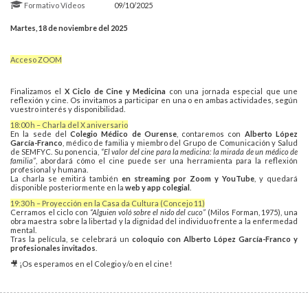
Formativo
Vídeos
09/10/2025
Martes, 18 de noviembre del 2025
Acceso ZOOM
Finalizamos el
X Ciclo de Cine y Medicina
con una jornada especial que une
reflexión y cine. Os invitamos a participar en una o en ambas actividades, según
vuestro interés y disponibilidad.
18:00 h – Charla del X aniversario
En la sede del
Colegio Médico de Ourense
, contaremos con
Alberto López
García-Franco
, médico de familia y miembro del Grupo de Comunicación y Salud
de SEMFYC. Su ponencia,
“El valor del cine para la medicina: la mirada de un médico de
familia”
, abordará cómo el cine puede ser una herramienta para la reflexión
profesional y humana.
La charla se emitirá también
en streaming por Zoom y YouTube
, y quedará
disponible posteriormente en la
web y app colegial
.
19:30 h – Proyección en la Casa da Cultura (Concejo 11)
Cerramos el ciclo con
“Alguien voló sobre el nido del cuco”
(Milos Forman, 1975), una
obra maestra sobre la libertad y la dignidad del individuo frente a la enfermedad
mental.
Tras la película, se celebrará un
coloquio con Alberto López García-Franco y
profesionales invitados
.
🎥 ¡Os esperamos en el Colegio y/o en el cine!