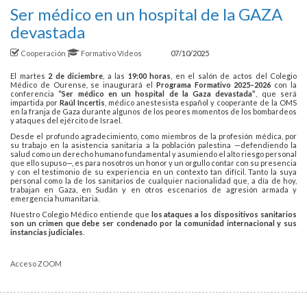
Ser médico en un hospital de la GAZA
devastada
Cooperación
Formativo
Vídeos
07/10/2025
El martes
2 de diciembre
, a las
19:00 horas
, en el salón de actos del Colegio
Médico de Ourense, se inaugurará el
Programa Formativo 2025–2026
con la
conferencia
“Ser médico en un hospital de la Gaza devastada”
, que será
impartida por
Raúl Incertis
, médico anestesista español y cooperante de la OMS
en la franja de Gaza durante algunos de los peores momentos de los bombardeos
y ataques del ejército de Israel.
Desde el profundo agradecimiento, como miembros de la profesión médica, por
su trabajo en la asistencia sanitaria a la población palestina —defendiendo la
salud como un derecho humano fundamental y asumiendo el alto riesgo personal
que ello supuso—, es para nosotros un honor y un orgullo contar con su presencia
y con el testimonio de su experiencia en un contexto tan difícil. Tanto la suya
personal como la de los sanitarios de cualquier nacionalidad que, a día de hoy,
trabajan en Gaza, en Sudán y en otros escenarios de agresión armada y
emergencia humanitaria.
Nuestro Colegio Médico entiende que
los ataques a los dispositivos sanitarios
son un crimen que debe ser condenado por la comunidad internacional y sus
instancias judiciales
.
Acceso ZOOM