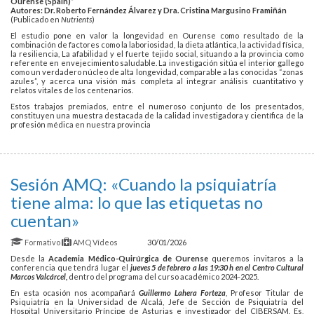
Ourense (Spain)”
Autores: Dr. Roberto Fernández Álvarez y Dra. Cristina Margusino Framiñán
(Publicado en
Nutrients
)
El estudio pone en valor la longevidad en Ourense como resultado de la
combinación de factores como la laboriosidad, la dieta atlántica, la actividad física,
la resiliencia, La afabilidad y el fuerte tejido social, situando a la provincia como
referente en envejecimiento saludable. La investigación sitúa el interior gallego
como un verdadero núcleo de alta longevidad, comparable a las conocidas “zonas
azules”, y acerca una visión más completa al integrar análisis cuantitativo y
relatos vitales de los centenarios.
Estos trabajos premiados, entre el numeroso conjunto de los presentados,
constituyen una muestra destacada de la calidad investigadora y científica de la
profesión médica en nuestra provincia
Sesión AMQ: «Cuando la psiquiatría
tiene alma: lo que las etiquetas no
cuentan»
Formativo
AMQ
Vídeos
30/01/2026
Desde la
Academia Médico-Quirúrgica de Ourense
queremos invitaros a la
conferencia que tendrá lugar el
jueves 5 de febrero a las 19:30 h en el Centro Cultural
Marcos Valcárcel,
dentro del programa del curso académico 2024-2025.
En esta ocasión nos acompañará
Guillermo Lahera Forteza
, Profesor Titular de
Psiquiatría en la Universidad de Alcalá, Jefe de Sección de Psiquiatría del
Hospital Universitario Príncipe de Asturias e investigador del CIBERSAM. Es,