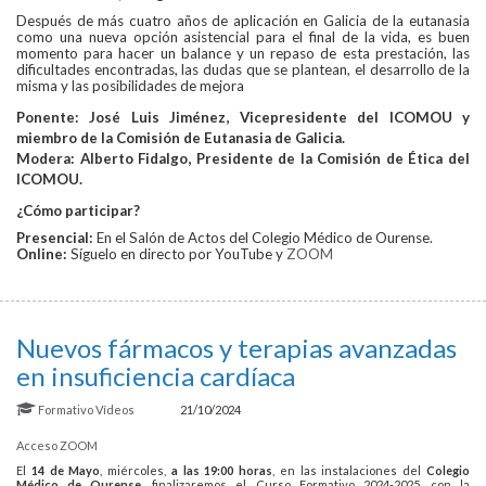
Después de más cuatro años de aplicación en Galicia de la eutanasia
como una nueva opción asistencial para el final de la vida, es buen
momento para hacer un balance y un repaso de esta prestación, las
dificultades encontradas, las dudas que se plantean, el desarrollo de la
misma y las posibilidades de mejora
Ponente: José Luis Jiménez, Vicepresidente del ICOMOU y
miembro de la Comisión de Eutanasia de Galicia.
Modera: Alberto Fidalgo, Presidente de la Comisión de Ética del
ICOMOU.
¿Cómo participar?
Presencial:
En el Salón de Actos del Colegio Médico de Ourense.
Online:
Síguelo en directo por YouTube y
ZOOM
Nuevos fármacos y terapias avanzadas
en insuficiencia cardíaca
Formativo
Vídeos
21/10/2024
Acceso ZOOM
El
14 de Mayo
, miércoles,
a las 19:00 horas
, en las instalaciones del
Colegio
Médico de Ourense
, finalizaremos el Curso Formativo 2024-2025, con la