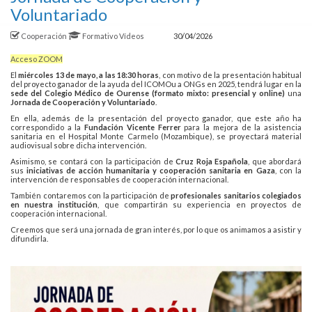
Voluntariado
Cooperación
Formativo
Vídeos
30/04/2026
Acceso ZOOM
El
miércoles 13 de mayo, a las 18:30 horas
, con motivo de la presentación habitual
del proyecto ganador de la ayuda del ICOMOu a ONGs en 2025, tendrá lugar en la
sede del Colegio Médico de Ourense (formato mixto: presencial y online)
una
Jornada de Cooperación y Voluntariado
.
En ella, además de la presentación del proyecto ganador, que este año ha
correspondido a la
Fundación Vicente Ferrer
para la mejora de la asistencia
sanitaria en el Hospital Monte Carmelo (Mozambique), se proyectará material
audiovisual sobre dicha intervención.
Asimismo, se contará con la participación de
Cruz Roja Española
, que abordará
sus
iniciativas de acción humanitaria y cooperación sanitaria en Gaza
, con la
intervención de responsables de cooperación internacional.
También contaremos con la participación de
profesionales sanitarios colegiados
en nuestra institución
, que compartirán su experiencia en proyectos de
cooperación internacional.
Creemos que será una jornada de gran interés, por lo que os animamos a asistir y
difundirla.