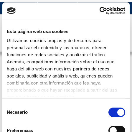
Acceso usuario
Esta página web usa cookies
Utilizamos cookies propias y de terceros para
MENÚ
Castellano
personalizar el contenido y los anuncios, ofrecer
funciones de redes sociales y analizar el tráfico.
Además, compartimos información sobre el uso que
haga del sitio web con nuestros partners de redes
Acceso al área de usuarios
sociales, publicidad y análisis web, quienes pueden
combinarla con otra información que les haya
La sección a la que intentas acceder está
proporcionado o que hayan recopilado a partir del uso
reservada a usuarios registrados
que haya hecho de sus servicios.
¿No eres usuario de la web del Ilustre Colexio
Oficial de Médicos de Ourense? Puedes
Selección
solicitar tu contraseña
utilizando tu número de
Necesario
de
colegiado.
consentimiento
Nombre de usuario
Preferencias