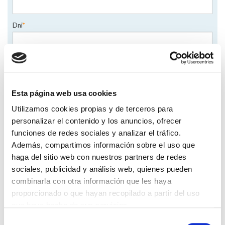
Dni
*
Teléfono
Esta página web usa cookies
Email
*
Utilizamos cookies propias y de terceros para
personalizar el contenido y los anuncios, ofrecer
Si lo deseas puedes añadir un mensaje
funciones de redes sociales y analizar el tráfico.
Además, compartimos información sobre el uso que
haga del sitio web con nuestros partners de redes
sociales, publicidad y análisis web, quienes pueden
combinarla con otra información que les haya
proporcionado o que hayan recopilado a partir del uso
que haya hecho de sus servicios.
*Campos obligatorios
Selección