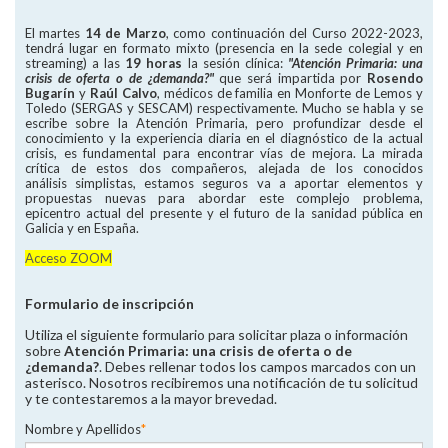
El martes
14 de Marzo
, como continuación del Curso 2022-2023,
tendrá lugar en formato mixto (presencia en la sede colegial y en
streaming) a las
19 horas
la sesión clínica:
"Atención Primaria: una
crisis de oferta o de ¿demanda?"
que será impartida por
Rosendo
Bugarín
y
Raúl Calvo
, médicos de familia en Monforte de Lemos y
Toledo (SERGAS y SESCAM) respectivamente. Mucho se habla y se
escribe sobre la Atención Primaria, pero profundizar desde el
conocimiento y la experiencia diaria en el diagnóstico de la actual
crisis, es fundamental para encontrar vías de mejora. La mirada
crítica de estos dos compañeros, alejada de los conocidos
análisis simplistas, estamos seguros va a aportar elementos y
propuestas nuevas para abordar este complejo problema,
epicentro actual del presente y el futuro de la sanidad pública en
Galicia y en España.
Acceso ZOOM
Formulario de inscripción
Utiliza el siguiente formulario para solicitar plaza o información
sobre
Atención Primaria: una crisis de oferta o de
¿demanda?
. Debes rellenar todos los campos marcados con un
asterisco. Nosotros recibiremos una notificación de tu solicitud
y te contestaremos a la mayor brevedad.
Nombre y Apellidos
*