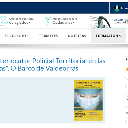
Acces
Accesos rápidos para
Accesos rápidos para
- O
23:02 H
Colegiados
Ciudadanos
Jueves 06/
EL COLEGIO
TRÁMITES
NOTICIAS
FORMACIÓN
erlocutor Policial Territorial en las
as". O Barco de Valdeorras
P
P