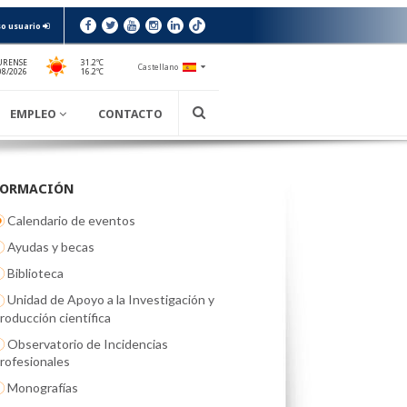
o usuario
URENSE
31.2ºC
Castellano
16.2ºC
08/2026
EMPLEO
CONTACTO
FORMACIÓN
Calendario de eventos
Ayudas y becas
Biblioteca
Unidad de Apoyo a la Investigación y
roducción científica
Observatorio de Incidencias
rofesionales
Monografías