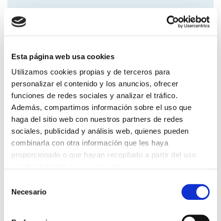
Volver
Compartir en:
Esta página web usa cookies
Utilizamos cookies propias y de terceros para
FORMACIÓN
personalizar el contenido y los anuncios, ofrecer
funciones de redes sociales y analizar el tráfico.
Calendario de eventos
Además, compartimos información sobre el uso que
Ayudas y becas
haga del sitio web con nuestros partners de redes
Biblioteca
sociales, publicidad y análisis web, quienes pueden
Unidad de Apoyo a la Investigación y Producción científica
combinarla con otra información que les haya
Observatorio de Incidencias Profesionales
proporcionado o que hayan recopilado a partir del uso
que haya hecho de sus servicios.
Monografías
Selección
Necesario
de
PRÓXIMOS EVENTOS
consentimiento
XI CICLO DE CINE Y MEDICINA: BLADE RUNNER
26/01/2026