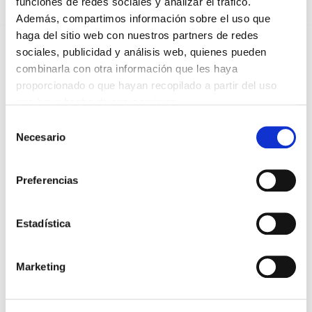
funciones de redes sociales y analizar el tráfico.
Además, compartimos información sobre el uso que
Teléfono
haga del sitio web con nuestros partners de redes
sociales, publicidad y análisis web, quienes pueden
combinarla con otra información que les haya
Email
*
proporcionado o que hayan recopilado a partir del uso
que haya hecho de sus servicios.
Selección
Si lo deseas puedes añadir un mensaje
Necesario
de
consentimiento
Preferencias
Estadística
*Campos obligatorios
Código de verificación
Marketing