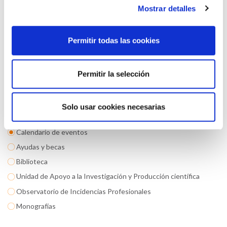
Mostrar detalles
He leido y acepto la
Política de privacidad
*
Permitir todas las cookies
Volver
Permitir la selección
Compartir en:
Solo usar cookies necesarias
FORMACIÓN
Calendario de eventos
Ayudas y becas
Biblioteca
Unidad de Apoyo a la Investigación y Producción científica
Observatorio de Incidencias Profesionales
Monografías