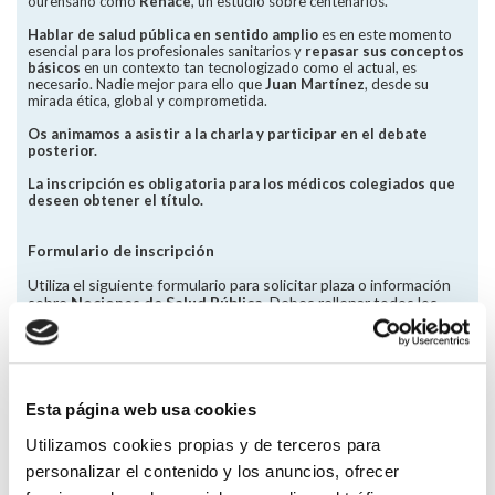
ourensano como
Renace
, un estudio sobre centenarios.
Hablar de salud pública en sentido amplio
es en este momento
esencial para los profesionales sanitarios y
repasar sus conceptos
básicos
en un contexto tan tecnologizado como el actual, es
necesario. Nadie mejor para ello que
Juan Martínez
, desde su
mirada ética, global y comprometida.
Os animamos a asistir a la charla y participar en el debate
posterior.
La inscripción es obligatoria para los médicos colegiados que
deseen obtener el título.
Formulario de inscripción
Utiliza el siguiente formulario para solicitar plaza o información
sobre
Nociones de Salud Pública
. Debes rellenar todos los
campos marcados con un asterisco. Nosotros recibiremos una
notificación de tu solicitud y te contestaremos a la mayor
brevedad.
Nombre y Apellidos
*
Esta página web usa cookies
Utilizamos cookies propias y de terceros para
Dni
*
personalizar el contenido y los anuncios, ofrecer