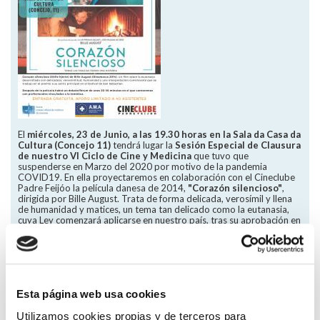
El
miércoles, 23 de Junio, a las 19.30 horas en la Sala da Casa da
Cultura (Concejo 11)
tendrá lugar la
Sesión Especial de Clausura
de nuestro VI Ciclo de Cine y Medicina
que tuvo que
suspenderse en Marzo del 2020 por motivo de la pandemia
COVID19. En ella proyectaremos en colaboración con el Cineclube
Padre Feijóo la película danesa de 2014,
"Corazón silencioso"
,
dirigida por Bille August. Trata de forma delicada, verosímil y llena
de humanidad y matices, un tema tan delicado como la eutanasia,
cuya Ley comenzará aplicarse en nuestro país, tras su aprobación en
el Congreso, dentro de unos días.
La sesión será gratuita y el aforo estará limitado a 40
asistentes, por lo que os solicitamos acudir unos minutos
antes de las 19.30 horas.
Esta página web usa cookies
Desde la Junta Directiva queremos, aunque las fechas no sean las
óptimas, recuperar, ahora que las condiciones epidemiológicas lo
Utilizamos cookies propias y de terceros para
hacen posible y con las medidas de seguridad necesarias, esta