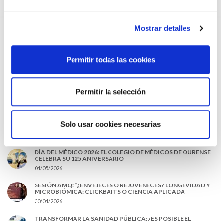
Observatorio de Incidencias Profesionales
Monografías
Mostrar detalles
PRÓXIMOS EVENTOS
Permitir todas las cookies
XI CICLO DE CINE Y MEDICINA: BLADE RUNNER
26/01/2026
XI CICLO DE CINE Y MEDICINA: LA PARADA DE LOS
Permitir la selección
MONSTRUOS
26/01/2026
Solo usar cookies necesarias
EVENTOS RECIENTES
DÍA DEL MÉDICO 2026: EL COLEGIO DE MÉDICOS DE OURENSE
CELEBRA SU 125 ANIVERSARIO
04/05/2026
SESIÓN AMQ: “¿ENVEJECES O REJUVENECES? LONGEVIDAD Y
MICROBIÓMICA: CLICKBAITS O CIENCIA APLICADA
30/04/2026
TRANSFORMAR LA SANIDAD PÚBLICA: ¿ES POSIBLE EL