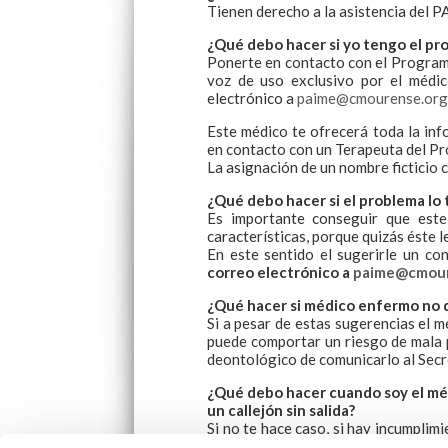
Tienen derecho a la asistencia del P
¿Qué debo hacer si yo tengo el pr
Ponerte en contacto con el Program
voz de uso exclusivo por el médi
electrónico a
paime@cmourense.org
Este médico te ofrecerá toda la inf
en contacto con un Terapeuta del P
La asignación de un nombre ficticio c
¿Qué debo hacer si el problema lo
Es importante conseguir que este
características, porque quizás éste l
En este sentido el sugerirle un co
correo electrónico a
paime@cmour
¿Qué hacer si médico enfermo no q
Si a pesar de estas sugerencias el 
puede comportar un riesgo de mala p
deontológico de comunicarlo al Secr
¿Qué debo hacer cuando soy el mé
un callejón sin salida?
Si no te hace caso, si hay incumplimi
compañero que profesional... el PAI