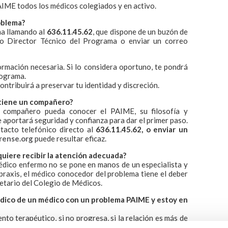
AIME todos los médicos colegiados y en activo.
oblema?
a llamando al
636.11.45.62
, que dispone de un buzón de
co Director Técnico del Programa o enviar un correo
ormación necesaria. Si lo considera oportuno, te pondrá
rograma.
ontribuirá a preservar tu identidad y discreción.
 tiene un compañero?
 compañero pueda conocer el PAIME, su filosofía y
e aportará seguridad y confianza para dar el primer paso.
ntacto telefónico directo al
636.11.45.62, o enviar un
ense.org
puede resultar eficaz.
uiere recibir la atención adecuada?
médico enfermo no se pone en manos de un especialista y
raxis, el médico conocedor del problema tiene el deber
etario del Colegio de Médicos.
dico de un médico con un problema PAIME y estoy en
ento terapéutico, si no progresa, si la relación es más de
ME puede ser una alternativa en la solución de problemas