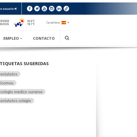
o usuario
URENSE
30.6ºC
Castellano
18.1ºC
08/2026
EMPLEO
CONTACTO
TIQUETAS SUGERIDAS
estatutos
icomou
colegio medico ourense
estatutos colegio