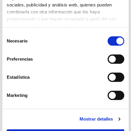
sociales, publicidad y análisis web, quienes pueden
combinarla con otra información que les haya
proporcionado o que hayan recopilado a partir del uso
DESTACADAS
que haya hecho de sus servicios.
SANIDAD CREA UN DIPLOMA OFICIAL PARA RECONOCER LA
LABOR DE LOS TUTORES DE RESIDENTES
Selección
06/08/2026
Necesario
de
consentimiento
LA ALIANZA MÉDICA POR LA SALUD PLANETARIA SE ADHIERE
AL PACTO DE ESTADO FRENTE A LA EMERGENCIA CLIMÁTICA
Preferencias
03/08/2026
PREMIOS DE LA REAL ACADEMIA DE MEDICINA DE GALICIA
2026
Estadística
31/07/2026
CARTA DEL PRESIDENTE DE MUTUAL MÉDICA SOBRE LA
REFORMA DE LAS MUTUALIDADES ALTERNATIVAS Y LA
Marketing
PASARELA AL RETA
28/07/2026
EL COLEGIO MÉDICO DE OURENSE CONVOCA EL I CERTAMEN
DE CASOS CLÍNICOS PARA MÉDICOS INTERNOS RESIDENTES
Mostrar detalles
(MIR)
22/07/2026