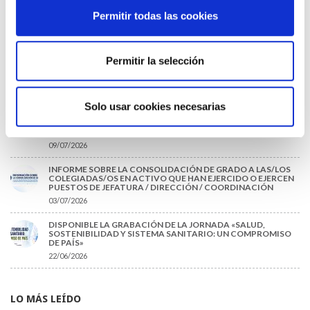
TRÁFICO SUPRIME LAS EXENCIONES MÉDICAS PARA EL USO
Permitir todas las cookies
DEL CASCO Y DEL CINTURÓN DE SEGURIDAD
13/07/2026
EL AUMENTO DE PRIMAS A MUFACE NO MEJORA LAS
Permitir la selección
CONDICIONES DE LOS MÉDICOS QUE ATIENDEN A
MUTUALISTAS
09/07/2026
Solo usar cookies necesarias
EL COLEGIO DE MÉDICOS DE OURENSE EXIGE MEDIDAS
URGENTES ANTE LA SITUACIÓN CRÍTICA DEL SERVICIO DE
URGENCIAS DEL CHUO
09/07/2026
INFORME SOBRE LA CONSOLIDACIÓN DE GRADO A LAS/LOS
COLEGIADAS/OS EN ACTIVO QUE HAN EJERCIDO O EJERCEN
PUESTOS DE JEFATURA / DIRECCIÓN / COORDINACIÓN
03/07/2026
DISPONIBLE LA GRABACIÓN DE LA JORNADA «SALUD,
SOSTENIBILIDAD Y SISTEMA SANITARIO: UN COMPROMISO
DE PAÍS»
22/06/2026
LO MÁS LEÍDO