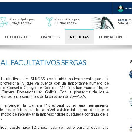
Acces
Accesos rápidos para
Accesos rápidos para
- O
14:02 H
Colegiados
Ciudadanos
Sábado 08/
EL COLEGIO
TRÁMITES
NOTICIAS
FORMACIÓN
AL FACULTATIVOS SERGAS
facultativos del SERGAS constituida recientemente para la
d profesional, y que ya cuenta con un importante número de
) y el Consello Galego de Colexios Médicos han mantenido, en
a Carrera Profesional en Galicia. Con la presencia de los 4
 varios representantes de la directiva de AFEAGA.
n entender la Carrera Profesional como una herramienta
de los méritos, tanto a nivel asistencial como docente e
or modo de incentivar la imprescindible búsqueda continua de la
s.
cia, desde hace 12 años, nada se hecho para el desarrollo