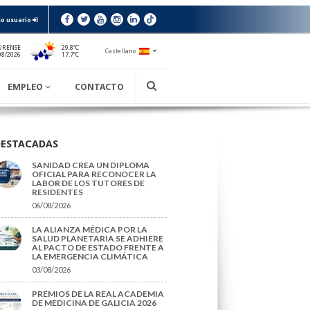
o usuario
URENSE
29.8ºC
Castellano
17.7ºC
08/2026
EMPLEO
CONTACTO
DESTACADAS
SANIDAD CREA UN DIPLOMA
OFICIAL PARA RECONOCER LA
LABOR DE LOS TUTORES DE
RESIDENTES
06/08/2026
LA ALIANZA MÉDICA POR LA
SALUD PLANETARIA SE ADHIERE
AL PACTO DE ESTADO FRENTE A
LA EMERGENCIA CLIMÁTICA
03/08/2026
PREMIOS DE LA REAL ACADEMIA
DE MEDICINA DE GALICIA 2026