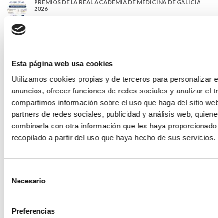
PREMIOS DE LA REAL ACADEMIA DE MEDICINA DE GALICIA
2026
31/07/2026
CARTA DEL PRESIDENTE DE MUTUAL MÉDICA SOBRE LA
REFORMA DE LAS MUTUALIDADES ALTERNATIVAS Y LA
PASARELA AL RETA
28/07/2026
Esta página web usa cookies
EL COLEGIO MÉDICO DE OURENSE CONVOCA EL I CERTAMEN
Utilizamos cookies propias y de terceros para personalizar e
DE CASOS CLÍNICOS PARA MÉDICOS INTERNOS RESIDENTES
(MIR)
anuncios, ofrecer funciones de redes sociales y analizar el t
22/07/2026
compartimos información sobre el uso que haga del sitio we
TRÁFICO SUPRIME LAS EXENCIONES MÉDICAS PARA EL USO
partners de redes sociales, publicidad y análisis web, quien
DEL CASCO Y DEL CINTURÓN DE SEGURIDAD
combinarla con otra información que les haya proporcionado
13/07/2026
recopilado a partir del uso que haya hecho de sus servicios.
EL AUMENTO DE PRIMAS A MUFACE NO MEJORA LAS
CONDICIONES DE LOS MÉDICOS QUE ATIENDEN A
MUTUALISTAS
09/07/2026
Selección
Necesario
de
EL COLEGIO DE MÉDICOS DE OURENSE EXIGE MEDIDAS
URGENTES ANTE LA SITUACIÓN CRÍTICA DEL SERVICIO DE
consentimiento
URGENCIAS DEL CHUO
09/07/2026
Preferencias