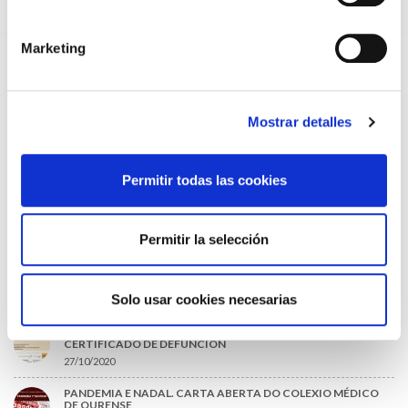
MUTUALISTAS
09/07/2026
Marketing
EL COLEGIO DE MÉDICOS DE OURENSE EXIGE MEDIDAS
URGENTES ANTE LA SITUACIÓN CRÍTICA DEL SERVICIO DE
URGENCIAS DEL CHUO
09/07/2026
Mostrar detalles
INFORME SOBRE LA CONSOLIDACIÓN DE GRADO A LAS/LOS
COLEGIADAS/OS EN ACTIVO QUE HAN EJERCIDO O EJERCEN
PUESTOS DE JEFATURA / DIRECCIÓN / COORDINACIÓN
03/07/2026
Permitir todas las cookies
DISPONIBLE LA GRABACIÓN DE LA JORNADA «SALUD,
SOSTENIBILIDAD Y SISTEMA SANITARIO: UN COMPROMISO
DE PAÍS»
Permitir la selección
22/06/2026
Solo usar cookies necesarias
LO MÁS LEÍDO
ACLARACIONES PARA LA CUMPLIMENTACIÓN DEL NUEVO
CERTIFICADO DE DEFUNCIÓN
27/10/2020
PANDEMIA E NADAL. CARTA ABERTA DO COLEXIO MÉDICO
DE OURENSE