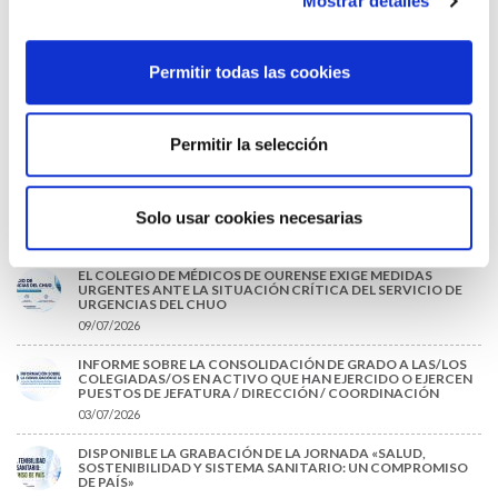
Mostrar detalles
EL COLEGIO MÉDICO DE OURENSE CONVOCA EL I CERTAMEN
DE CASOS CLÍNICOS PARA MÉDICOS INTERNOS RESIDENTES
(MIR)
Permitir todas las cookies
22/07/2026
TRÁFICO SUPRIME LAS EXENCIONES MÉDICAS PARA EL USO
DEL CASCO Y DEL CINTURÓN DE SEGURIDAD
Permitir la selección
13/07/2026
EL AUMENTO DE PRIMAS A MUFACE NO MEJORA LAS
CONDICIONES DE LOS MÉDICOS QUE ATIENDEN A
MUTUALISTAS
Solo usar cookies necesarias
09/07/2026
EL COLEGIO DE MÉDICOS DE OURENSE EXIGE MEDIDAS
URGENTES ANTE LA SITUACIÓN CRÍTICA DEL SERVICIO DE
URGENCIAS DEL CHUO
09/07/2026
INFORME SOBRE LA CONSOLIDACIÓN DE GRADO A LAS/LOS
COLEGIADAS/OS EN ACTIVO QUE HAN EJERCIDO O EJERCEN
PUESTOS DE JEFATURA / DIRECCIÓN / COORDINACIÓN
03/07/2026
DISPONIBLE LA GRABACIÓN DE LA JORNADA «SALUD,
SOSTENIBILIDAD Y SISTEMA SANITARIO: UN COMPROMISO
DE PAÍS»